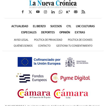
ACTUALIDAD
EL BIERZO
SUCESOS
CYL
LNC CULTURAS
ESPECIALES
DEPORTES
OPINIÓN
EXTRAS
AVISO LEGAL
POLÍTICA DE PRIVACIDAD
POLÍTICA DE COOKIES
QUIÉNES SOMOS
CONTACTO
GESTIONA TU CONSENTIMIENTO