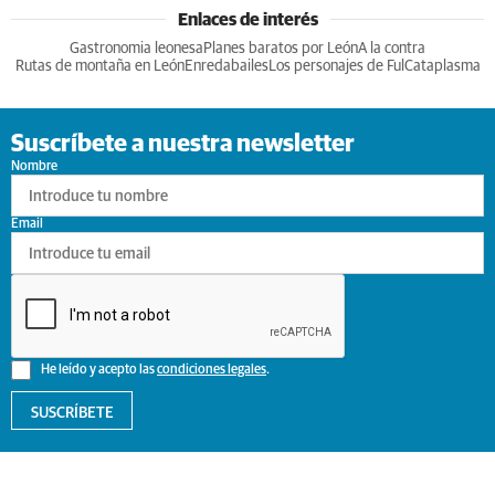
Enlaces de interés
Gastronomia leonesa
Planes baratos por León
A la contra
Rutas de montaña en León
Enredabailes
Los personajes de Ful
Cataplasma
Suscríbete a nuestra newsletter
Nombre
Email
He leído y acepto las
condiciones legales
.
SUSCRÍBETE