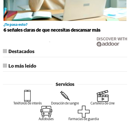
¿Te pasa esto?
6 señales claras de que necesitas descansar más
DISCOVER WITH
Destacados
Lo más leído
Servicios
Teléfonos de interés
Donación de sangre
Cartelera de cine
Autobuses
Farmacias de guardia