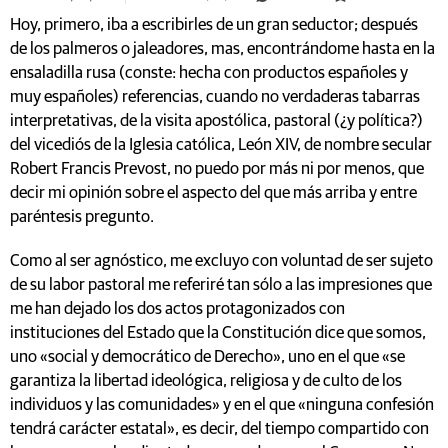
Hoy, primero, iba a escribirles de un gran seductor; después
de los palmeros o jaleadores, mas, encontrándome hasta en la
ensaladilla rusa (conste: hecha con productos españoles y
muy españoles) referencias, cuando no verdaderas tabarras
interpretativas, de la visita apostólica, pastoral (¿y política?)
del vicediós de la Iglesia católica, León XIV, de nombre secular
Robert Francis Prevost, no puedo por más ni por menos, que
decir mi opinión sobre el aspecto del que más arriba y entre
paréntesis pregunto.
Como al ser agnóstico, me excluyo con voluntad de ser sujeto
de su labor pastoral me referiré tan sólo a las impresiones que
me han dejado los dos actos protagonizados con
instituciones del Estado que la Constitución dice que somos,
uno «social y democrático de Derecho», uno en el que «se
garantiza la libertad ideológica, religiosa y de culto de los
individuos y las comunidades» y en el que «ninguna confesión
tendrá carácter estatal», es decir, del tiempo compartido con