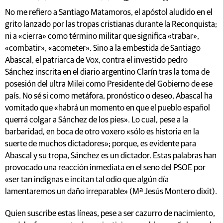
No me refiero a Santiago Matamoros, el apóstol aludido en el
grito lanzado por las tropas cristianas durante la Reconquista;
ni a «cierra» como término militar que significa «trabar»,
«combatir», «acometer». Sino a la embestida de Santiago
Abascal, el patriarca de Vox, contra el investido pedro
Sánchez inscrita en el diario argentino Clarín tras la toma de
posesión del ultra Milei como Presidente del Gobierno de ese
país. No sé si como metáfora, pronóstico o deseo, Abascal ha
vomitado que «habrá un momento en que el pueblo español
querrá colgar a Sánchez de los pies». Lo cual, pese a la
barbaridad, en boca de otro voxero «sólo es historia en la
suerte de muchos dictadores»; porque, es evidente para
Abascal y su tropa, Sánchez es un dictador. Estas palabras han
provocado una reacción inmediata en el seno del PSOE por
«ser tan indignas e incitan tal odio que algún día
lamentaremos un daño irreparable» (Mª Jesús Montero dixit).
Quien suscribe estas líneas, pese a ser cazurro de nacimiento,