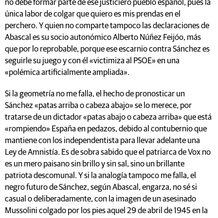
no debe formar parte de ese justiciero pueblo español, pues la
única labor de colgar que quiero es mis prendas en el
perchero. Y quien no comparte tampoco las declaraciones de
Abascal es su socio autonómico Alberto Núñez Feijóo, más
que por lo reprobable, porque ese escarnio contra Sánchez es
seguirle su juego y con él «victimiza al PSOE» en una
«polémica artificialmente ampliada».
Si la geometría no me falla, el hecho de pronosticar un
Sánchez «patas arriba o cabeza abajo» se lo merece, por
tratarse de un dictador «patas abajo o cabeza arriba» que está
«rompiendo» España en pedazos, debido al contubernio que
mantiene con los independentista para llevar adelante una
Ley de Amnistía. Es de sobra sabido que el patriarca de Vox no
es un mero paisano sin brillo y sin sal, sino un brillante
patriota descomunal. Y si la analogía tampoco me falla, el
negro futuro de Sánchez, según Abascal, engarza, no sé si
casual o deliberadamente, con la imagen de un asesinado
Mussolini colgado por los pies aquel 29 de abril de 1945 en la