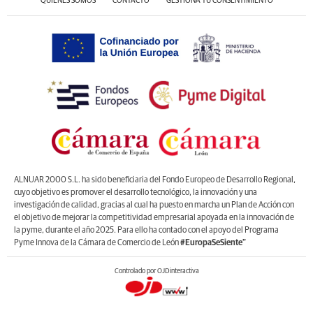
QUIÉNES SOMOS
CONTACTO
GESTIONA TU CONSENTIMIENTO
ALNUAR 2000 S.L. ha sido beneficiaria del Fondo Europeo de Desarrollo Regional,
cuyo objetivo es promover el desarrollo tecnológico, la innovación y una
investigación de calidad, gracias al cual ha puesto en marcha un Plan de Acción con
el objetivo de mejorar la competitividad empresarial apoyada en la innovación de
la pyme, durante el año 2025. Para ello ha contado con el apoyo del Programa
Pyme Innova de la Cámara de Comercio de León
#EuropaSeSiente”
Controlado por OJDinteractiva