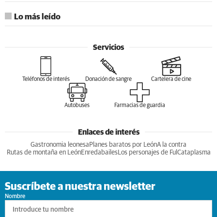
Lo más leído
Servicios
Teléfonos de interés
Donación de sangre
Cartelera de cine
Autobuses
Farmacias de guardia
Enlaces de interés
Gastronomia leonesa
Planes baratos por León
A la contra
Rutas de montaña en León
Enredabailes
Los personajes de Ful
Cataplasma
Suscríbete a nuestra newsletter
Nombre