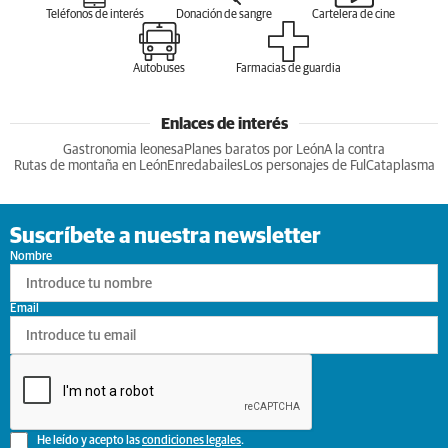
Teléfonos de interés
Donación de sangre
Cartelera de cine
Autobuses
Farmacias de guardia
Enlaces de interés
Gastronomia leonesa
Planes baratos por León
A la contra
Rutas de montaña en León
Enredabailes
Los personajes de Ful
Cataplasma
Suscríbete a nuestra newsletter
Nombre
Email
He leído y acepto las
condiciones legales
.