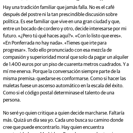
Hay una tradición familiar que jamás falla. No es el café
después del postre ni la tan prescindible discusión sobre
política. Es ese familiar que vive en una gran ciudad y que,
entre un bocado de cordero y otro, decide interesarse por mi
futuro. «¿Pero tú qué haces aquí?». «Con lo listo que eres».
«En Ponferrada no hay nada». «Tienes que irte para
progresar». Todo ello pronunciado con esa mezcla de
compasión y superioridad moral que solo da pagar un alquiler
de 1.400 euros por un piso de cuarenta metros cuadrados. Y a
mí me enerva. Porque la conversación siempre parte de la
misma premisa: quedarse es conformarse. Como si hacer las
maletas fuese un ascenso automático en la escala del éxito.
Como si el código postal determinase el talento de una
persona.
No seré yo quien critique a quien decide marcharse. Faltaría
más. Quizá un día sea yo. Cada uno busca su camino donde
cree que puede encontrarlo. Hay quien encuentra