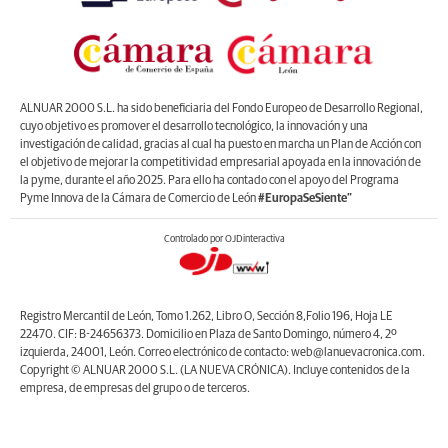
ALNUAR 2000 S.L. ha sido beneficiaria del Fondo Europeo de Desarrollo Regional,
cuyo objetivo es promover el desarrollo tecnológico, la innovación y una
investigación de calidad, gracias al cual ha puesto en marcha un Plan de Acción con
el objetivo de mejorar la competitividad empresarial apoyada en la innovación de
la pyme, durante el año 2025. Para ello ha contado con el apoyo del Programa
Pyme Innova de la Cámara de Comercio de León
#EuropaSeSiente”
Controlado por OJDinteractiva
Registro Mercantil de León, Tomo 1.262, Libro O, Sección 8,Folio 196, Hoja LE
22470. CIF: B-24656373. Domicilio en Plaza de Santo Domingo, número 4, 2º
izquierda, 24001, León. Correo electrónico de contacto: web@lanuevacronica.com.
Copyright © ALNUAR 2000 S.L. (LA NUEVA CRÓNICA). Incluye contenidos de la
empresa, de empresas del grupo o de terceros.