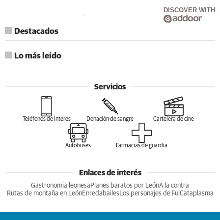
DISCOVER WITH
Destacados
Lo más leído
Servicios
Teléfonos de interés
Donación de sangre
Cartelera de cine
Autobuses
Farmacias de guardia
Enlaces de interés
Gastronomia leonesa
Planes baratos por León
A la contra
Rutas de montaña en León
Enredabailes
Los personajes de Ful
Cataplasma