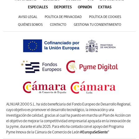
ESPECIALES
DEPORTES
OPINIÓN
EXTRAS
AVISO LEGAL
POLÍTICA DE PRIVACIDAD
POLÍTICA DE COOKIES
QUIÉNES SOMOS
CONTACTO
GESTIONA TU CONSENTIMIENTO
ALNUAR 2000 S.L. ha sido beneficiaria del Fondo Europeo de Desarrollo Regional,
cuyo objetivo es promover el desarrollo tecnológico, la innovación y una
investigación de calidad, gracias al cual ha puesto en marcha un Plan de Acción con
el objetivo de mejorar la competitividad empresarial apoyada en la innovación de
la pyme, durante el año 2025. Para ello ha contado con el apoyo del Programa
Pyme Innova de la Cámara de Comercio de León
#EuropaSeSiente”