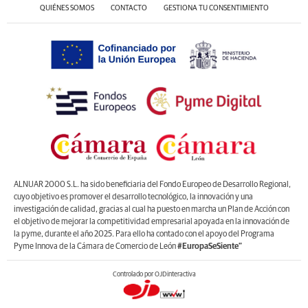
QUIÉNES SOMOS
CONTACTO
GESTIONA TU CONSENTIMIENTO
ALNUAR 2000 S.L. ha sido beneficiaria del Fondo Europeo de Desarrollo Regional,
cuyo objetivo es promover el desarrollo tecnológico, la innovación y una
investigación de calidad, gracias al cual ha puesto en marcha un Plan de Acción con
el objetivo de mejorar la competitividad empresarial apoyada en la innovación de
la pyme, durante el año 2025. Para ello ha contado con el apoyo del Programa
Pyme Innova de la Cámara de Comercio de León
#EuropaSeSiente”
Controlado por OJDinteractiva