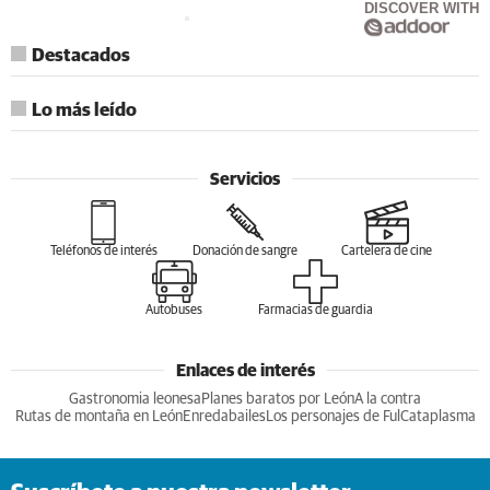
DISCOVER WITH
Destacados
Lo más leído
Servicios
Teléfonos de interés
Donación de sangre
Cartelera de cine
Autobuses
Farmacias de guardia
Enlaces de interés
Gastronomia leonesa
Planes baratos por León
A la contra
Rutas de montaña en León
Enredabailes
Los personajes de Ful
Cataplasma