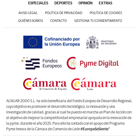
ESPECIALES
DEPORTES
OPINIÓN
EXTRAS
AVISO LEGAL
POLÍTICA DE PRIVACIDAD
POLÍTICA DE COOKIES
QUIÉNES SOMOS
CONTACTO
GESTIONA TU CONSENTIMIENTO
ALNUAR 2000 S.L. ha sido beneficiaria del Fondo Europeo de Desarrollo Regional,
cuyo objetivo es promover el desarrollo tecnológico, la innovación y una
investigación de calidad, gracias al cual ha puesto en marcha un Plan de Acción con
el objetivo de mejorar la competitividad empresarial apoyada en la innovación de
la pyme, durante el año 2025. Para ello ha contado con el apoyo del Programa
Pyme Innova de la Cámara de Comercio de León
#EuropaSeSiente”