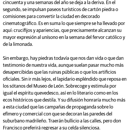
cincuenta y una semanas del año se deja a la deriva. En el
segundo, se impulsan paseos turísticos de cartón piedra o
comisiones para convertir la ciudad en decorado
cinematográfico. Es en suma lo que siempre se ha llevado por
aquí: crucifijos y apariencias, que precisamente alcanzan su
mayor expresión al unísono en la semana del fervor católico y
de la limonada.
Sin embargo, hay piedras todavía que nos dan vida o que dan
testimonio de nuestra vida, aunque suelan pasar mucho más
desapercibidas que las ruinas públicas o que los artificios
oficiales. Sin ir más lejos, el lapidario espléndido que reposa en
los sótanos del Museo de León. Sobrecoge y estimula por
igual el espíritu quevedesco, así en lo literario como en los
ecos históricos que destila. Y su difusión honraría mucho más
a esta ciudad que las campañas de propaganda sobre lo
efímero y comercial con que se decoran las paredes del
suburbano madrileño. Traerán bullicio a las calles, pero don
Francisco preferirá regresar a su celda silenciosa.