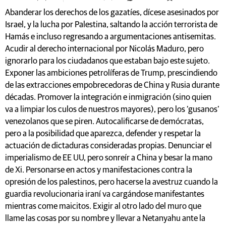
Abanderar los derechos de los gazatíes, dícese asesinados por
Israel, y la lucha por Palestina, saltando la acción terrorista de
Hamás e incluso regresando a argumentaciones antisemitas.
Acudir al derecho internacional por Nicolás Maduro, pero
ignorarlo para los ciudadanos que estaban bajo este sujeto.
Exponer las ambiciones petrolíferas de Trump, prescindiendo
de las extracciones empobrecedoras de China y Rusia durante
décadas. Promover la integración e inmigración (sino quien
va a limpiar los culos de nuestros mayores), pero los ‘gusanos’
venezolanos que se piren. Autocalificarse de demócratas,
pero a la posibilidad que aparezca, defender y respetar la
actuación de dictaduras consideradas propias. Denunciar el
imperialismo de EE UU, pero sonreír a China y besar la mano
de Xi. Personarse en actos y manifestaciones contra la
opresión de los palestinos, pero hacerse la avestruz cuando la
guardia revolucionaria iraní va cargándose manifestantes
mientras come maicitos. Exigir al otro lado del muro que
llame las cosas por su nombre y llevar a Netanyahu ante la