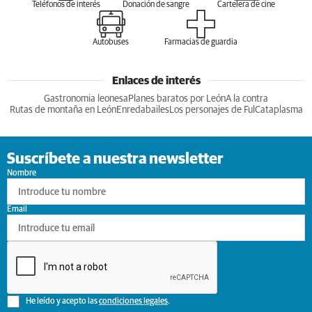
Teléfonos de interés
Donación de sangre
Cartelera de cine
Autobuses
Farmacias de guardia
Enlaces de interés
Gastronomia leonesa
Planes baratos por León
A la contra
Rutas de montaña en León
Enredabailes
Los personajes de Ful
Cataplasma
Suscríbete a nuestra newsletter
Nombre
Email
He leído y acepto las
condiciones legales
.