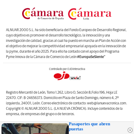
ALNUAR 2000 S.L. ha sido beneficiaria del Fondo Europeo de Desarrollo Regional,
cuyo objetivo es promover el desarrollo tecnológico, la innovación y una
investigación de calidad, gracias al cual ha puesto en marcha un Plan de Acción con
el objetivo de mejorar la competitividad empresarial apoyada en la innovación de
la pyme, durante el año 2025. Para ello ha contado con el apoyo del Programa
Pyme Innova de la Cámara de Comercio de León
#EuropaSeSiente”
Controlado por OJDinteractiva
Registro Mercantil de León, Tomo 1.262, Libro O, Sección 8,Folio 196, Hoja LE
22470. CIF: B-24656373. Domicilio en Plaza de Santo Domingo, número 4, 2º
izquierda, 24001, León. Correo electrónico de contacto: web@lanuevacronica.com.
Copyright © ALNUAR 2000 S.L. (LA NUEVA CRÓNICA). Incluye contenidos de la
empresa, de empresas del grupo o de terceros.
Pasaportes que abren
puertas