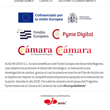
QUIÉNES SOMOS
CONTACTO
GESTIONA TU CONSENTIMIENTO
ALNUAR 2000 S.L. ha sido beneficiaria del Fondo Europeo de Desarrollo Regional,
cuyo objetivo es promover el desarrollo tecnológico, la innovación y una
investigación de calidad, gracias al cual ha puesto en marcha un Plan de Acción con
el objetivo de mejorar la competitividad empresarial apoyada en la innovación de
la pyme, durante el año 2025. Para ello ha contado con el apoyo del Programa
Pyme Innova de la Cámara de Comercio de León
#EuropaSeSiente”
Controlado por OJDinteractiva