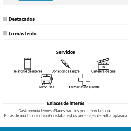
Destacados
Lo más leído
Servicios
Teléfonos de interés
Donación de sangre
Cartelera de cine
Autobuses
Farmacias de guardia
Enlaces de interés
Gastronomia leonesa
Planes baratos por León
A la contra
Rutas de montaña en León
Enredabailes
Los personajes de Ful
Cataplasma