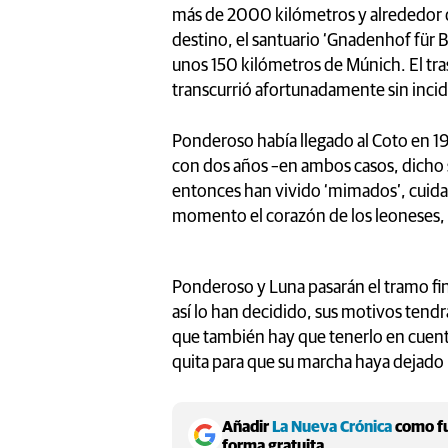
más de 2000 kilómetros y alrededor de
destino, el santuario ‘Gnadenhof für 
unos 150 kilómetros de Múnich. El tra
transcurrió afortunadamente sin incid
Ponderoso había llegado al Coto en 19
con dos años –en ambos casos, dicho s
entonces han vivido ‘mimados’, cuidad
momento el corazón de los leoneses, 
Ponderoso y Luna pasarán el tramo fin
así lo han decidido, sus motivos tend
que también hay que tenerlo en cuenta
quita para que su marcha haya dejado
Añadir
La Nueva Crónica
como fu
forma gratuita