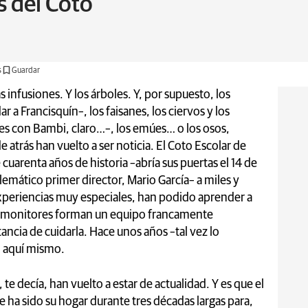
s del Coto
s
Guardar
s infusiones. Y los árboles. Y, por supuesto, los
a Francisquín–, los faisanes, los ciervos y los
es con Bambi, claro…–, los emúes… o los osos,
 atrás han vuelto a ser noticia. El Coto Escolar de
cuarenta años de historia –abría sus puertas el 14 de
mático primer director, Mario García– a miles y
experiencias muy especiales, han podido aprender a
os monitores forman un equipo francamente
ncia de cuidarla. Hace unos años –tal vez lo
o aquí mismo.
te decía, han vuelto a estar de actualidad. Y es que el
 ha sido su hogar durante tres décadas largas para,