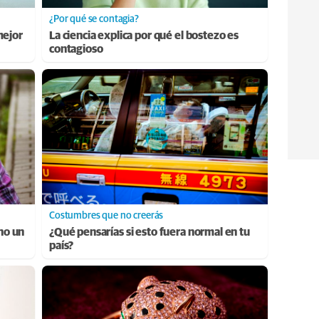
¿Por qué se contagia?
mejor
La ciencia explica por qué el bostezo es
contagioso
Costumbres que no creerás
ino un
¿Qué pensarías si esto fuera normal en tu
país?