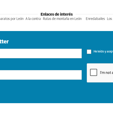
Enlaces de interés
baratos por León
A la contra
Rutas de montaña en León
Enredabailes
Los 
tter
He leído y acep