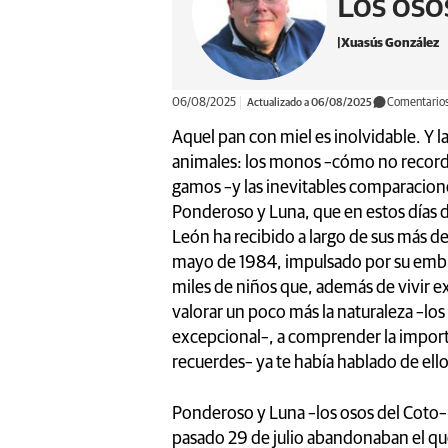
Los oso
Xuasús González
06/08/2025
Actualizado a 06/08/2025
Comentario
Aquel pan con miel es inolvidable. Y la
animales: los monos –cómo no recordar 
gamos –y las inevitables comparacion
Ponderoso y Luna, que en estos días de
León ha recibido a largo de sus más de 
mayo de 1984, impulsado por su emble
miles de niños que, además de vivir 
valorar un poco más la naturaleza –l
excepcional–, a comprender la importa
recuerdes– ya te había hablado de ell
Ponderoso y Luna –los osos del Coto–, 
pasado 29 de julio abandonaban el que