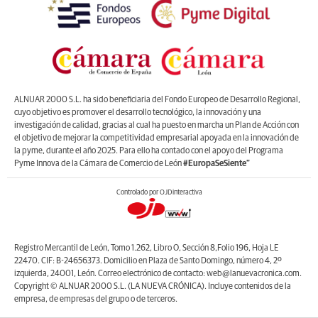
ALNUAR 2000 S.L. ha sido beneficiaria del Fondo Europeo de Desarrollo Regional,
cuyo objetivo es promover el desarrollo tecnológico, la innovación y una
investigación de calidad, gracias al cual ha puesto en marcha un Plan de Acción con
el objetivo de mejorar la competitividad empresarial apoyada en la innovación de
la pyme, durante el año 2025. Para ello ha contado con el apoyo del Programa
Pyme Innova de la Cámara de Comercio de León
#EuropaSeSiente”
Controlado por OJDinteractiva
Registro Mercantil de León, Tomo 1.262, Libro O, Sección 8,Folio 196, Hoja LE
22470. CIF: B-24656373. Domicilio en Plaza de Santo Domingo, número 4, 2º
izquierda, 24001, León. Correo electrónico de contacto: web@lanuevacronica.com.
Copyright © ALNUAR 2000 S.L. (LA NUEVA CRÓNICA). Incluye contenidos de la
empresa, de empresas del grupo o de terceros.