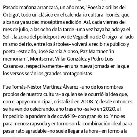
Pasado mañana arrancará, un año más, ‘Poesía a orillas del
Órbigo’, todo un clásico en el calendario cultural leonés, que
alcanza ya su decimoséptima edición. Así, cada viernes del
mes de julio, a las ocho de la tarde –una vez haya bajado ya el
Sol–, la zona del polideportivo de Veguellina de Órbigo –al lado
mismo del río, entre los árboles– volverá a recibir a público y
poeta –este año, José García Alonso, Paz Martínez ‘in
memoriam’, Montserrat Villar González y Pedro Luis
Casanova, respectivamente– en una nueva jornada en la que
los versos serán los grandes protagonistas.
Fue Tomás-Néstor Martínez Álvarez –uno de los nombres
propios de nuestra cultura– a quien se le ocurrió la idea que,
con el apoyo municipal, cristalizó en 2008. Y, desde entonces,
se ha venido celebrando, año tras año –salvo en 2020, al
impedirlo la pandemia de covid-19– con gran éxito. Y no es
para menos: rapsoda y entorno son la combinación ideal para
pasar rato agradable –no suele llegar a la hora– en torno a la