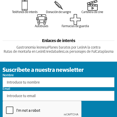
Teléfonos de interés
Donación de sangre
Cartelera de cine
Autobuses
Farmacias de guardia
Enlaces de interés
Gastronomia leonesa
Planes baratos por León
A la contra
Rutas de montaña en León
Enredabailes
Los personajes de Ful
Cataplasma
Suscríbete a nuestra newsletter
Nombre
Email