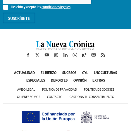
He leído y acepto las
condiciones legales
.
SUSCRÍBETE
ACTUALIDAD
EL BIERZO
SUCESOS
CYL
LNC CULTURAS
ESPECIALES
DEPORTES
OPINIÓN
EXTRAS
AVISO LEGAL
POLÍTICA DE PRIVACIDAD
POLÍTICA DE COOKIES
QUIÉNES SOMOS
CONTACTO
GESTIONA TU CONSENTIMIENTO