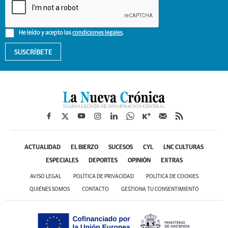
He leído y acepto las
condiciones legales
.
SUSCRÍBETE
ACTUALIDAD
EL BIERZO
SUCESOS
CYL
LNC CULTURAS
ESPECIALES
DEPORTES
OPINIÓN
EXTRAS
AVISO LEGAL
POLÍTICA DE PRIVACIDAD
POLÍTICA DE COOKIES
QUIÉNES SOMOS
CONTACTO
GESTIONA TU CONSENTIMIENTO