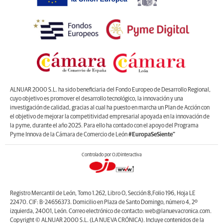
ALNUAR 2000 S.L. ha sido beneficiaria del Fondo Europeo de Desarrollo Regional,
cuyo objetivo es promover el desarrollo tecnológico, la innovación y una
investigación de calidad, gracias al cual ha puesto en marcha un Plan de Acción con
el objetivo de mejorar la competitividad empresarial apoyada en la innovación de
la pyme, durante el año 2025. Para ello ha contado con el apoyo del Programa
Pyme Innova de la Cámara de Comercio de León
#EuropaSeSiente”
Controlado por OJDinteractiva
Registro Mercantil de León, Tomo 1.262, Libro O, Sección 8,Folio 196, Hoja LE
22470. CIF: B-24656373. Domicilio en Plaza de Santo Domingo, número 4, 2º
izquierda, 24001, León. Correo electrónico de contacto: web@lanuevacronica.com.
Copyright © ALNUAR 2000 S.L. (LA NUEVA CRÓNICA). Incluye contenidos de la