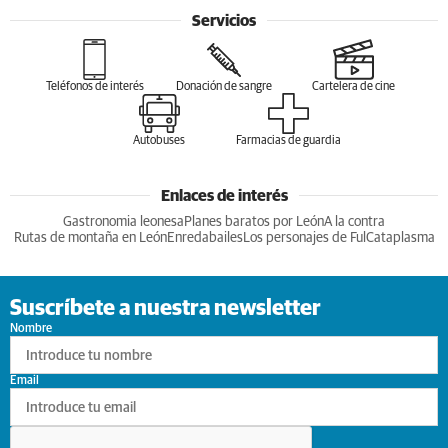
Servicios
Teléfonos de interés
Donación de sangre
Cartelera de cine
Autobuses
Farmacias de guardia
Enlaces de interés
Gastronomia leonesa
Planes baratos por León
A la contra
Rutas de montaña en León
Enredabailes
Los personajes de Ful
Cataplasma
Suscríbete a nuestra newsletter
Nombre
Email