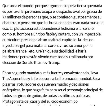
Que arda el mundo, porque argumenta que la tierra quemada
es positiva. El pirómano ocupa el despacho oval por gracia de
77 millones de personas que, o se comieron gustosamente su
chatarra, o pensaron que las bravuconadas eran nada más que
eso. La plutocracia estadounidense, listísima ella, señaló
como su hombre a un tipo fiable y certero, con un impecable
currículum presidencial: un asalto al capitolio, la idea de
inyectarse gel para matar al coronavirus, su amor por la
palabra arancel, etc. Creían que su debilidad le haría
marioneta pero están viendo caer toda su millonada por
elección de Donald Krasnov Trump.
En su segundo mandato, más fuerte y envalentonado, lleva
The Apprentice y la telebasura a la diplomacia mundial. Saca
pizarras, rotuladores que suenen mucho y decisiones
anárquicas, lo que haga falta para ser el personaje principal de
todos los giros de guion, de todas las últimas palabras.
Protagonista del caos y del suicido económico