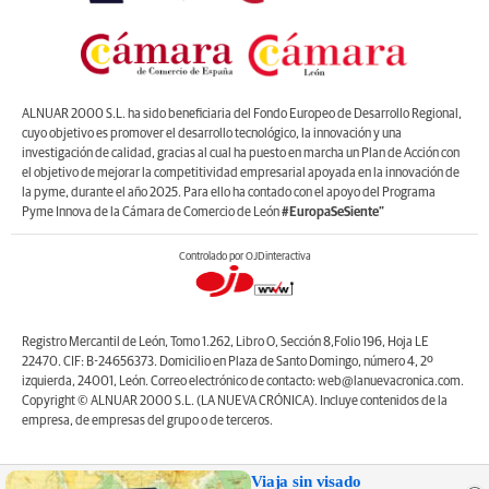
ALNUAR 2000 S.L. ha sido beneficiaria del Fondo Europeo de Desarrollo Regional,
cuyo objetivo es promover el desarrollo tecnológico, la innovación y una
investigación de calidad, gracias al cual ha puesto en marcha un Plan de Acción con
el objetivo de mejorar la competitividad empresarial apoyada en la innovación de
la pyme, durante el año 2025. Para ello ha contado con el apoyo del Programa
Pyme Innova de la Cámara de Comercio de León
#EuropaSeSiente”
Controlado por OJDinteractiva
Registro Mercantil de León, Tomo 1.262, Libro O, Sección 8,Folio 196, Hoja LE
22470. CIF: B-24656373. Domicilio en Plaza de Santo Domingo, número 4, 2º
izquierda, 24001, León. Correo electrónico de contacto: web@lanuevacronica.com.
Copyright © ALNUAR 2000 S.L. (LA NUEVA CRÓNICA). Incluye contenidos de la
empresa, de empresas del grupo o de terceros.
Viaja sin visado