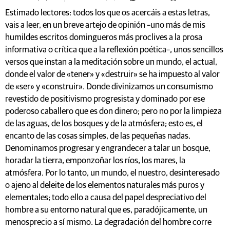
Estimado lectores: todos los que os acercáis a estas letras,
vais a leer, en un breve artejo de opinión –uno más de mis
humildes escritos domingueros más proclives a la prosa
informativa o crítica que a la reflexión poética–, unos sencillos
versos que instan a la meditación sobre un mundo, el actual,
donde el valor de «tener» y «destruir» se ha impuesto al valor
de «ser» y «construir». Donde divinizamos un consumismo
revestido de positivismo progresista y dominado por ese
poderoso caballero que es don dinero; pero no por la limpieza
de las aguas, de los bosques y de la atmósfera; esto es, el
encanto de las cosas simples, de las pequeñas nadas.
Denominamos progresar y engrandecer a talar un bosque,
horadar la tierra, emponzoñar los ríos, los mares, la
atmósfera. Por lo tanto, un mundo, el nuestro, desinteresado
o ajeno al deleite de los elementos naturales más puros y
elementales; todo ello a causa del papel despreciativo del
hombre a su entorno natural que es, paradójicamente, un
menosprecio a sí mismo. La degradación del hombre corre