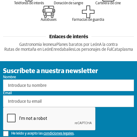
Teléfonos de interés
Donación de sangre
Cartelera de cine
Autobuses
Farmacias de guardia
Enlaces de interés
Gastronomia leonesa
Planes baratos por León
A la contra
Rutas de montaña en León
Enredabailes
Los personajes de Ful
Cataplasma
Suscríbete a nuestra newsletter
Nombre
Email
He leído y acepto las
condiciones legales
.