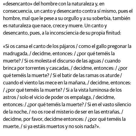
«desencanto» del hombre con la naturaleza y, en
consecuencia, un canto y desencanto contra sí mismo, pues el
hombre, mal que le pese a su orgullo y a su soberbia, también
es naturaleza que nace, crece y muere. Un canto y
desencanto, pues, a la inconsciencia de su propia finitud:
«Si os cansa el canto de los pájaros / como el gallo pregonar la
madrugada, / decidme, entonces: / ¿por qué teméis la
muerte? / Si os molesta el discurso de las aguas / cuando
brinca por torrentes y cascadas, / decidme, entonces: / ¿por
qué teméis la muerte? / Si el batir de las ramas os aturde /
cuando el viento las mece en la mañana, / decidme, entonces:
/ ¿por qué teméis la muerte? / Si a la vista luminosa de los
astros / solo el vicio de poder os empalaga, / decidme,
entonces: / ¿por qué teméis la muerte? / Si en el vasto silencio
de la noche, / no os roe el misterio de ser en las entrañas, /
decidme, por favor, decidme entonces: / ¿por qué teméis la
muerte, / si ya estáis muertos y no sois nada?».