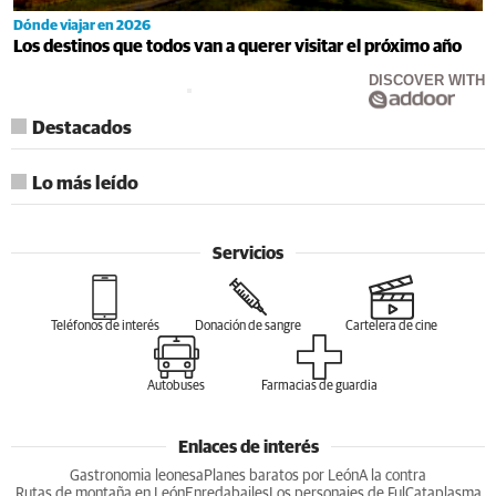
Dónde viajar en 2026
Los destinos que todos van a querer visitar el próximo año
DISCOVER WITH
Destacados
Lo más leído
Servicios
Teléfonos de interés
Donación de sangre
Cartelera de cine
Autobuses
Farmacias de guardia
Enlaces de interés
Gastronomia leonesa
Planes baratos por León
A la contra
Rutas de montaña en León
Enredabailes
Los personajes de Ful
Cataplasma