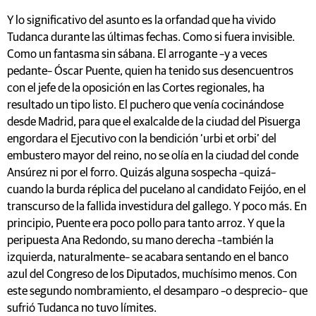
Y lo significativo del asunto es la orfandad que ha vivido
Tudanca durante las últimas fechas. Como si fuera invisible.
Como un fantasma sin sábana. El arrogante –y a veces
pedante– Óscar Puente, quien ha tenido sus desencuentros
con el jefe de la oposición en las Cortes regionales, ha
resultado un tipo listo. El puchero que venía cocinándose
desde Madrid, para que el exalcalde de la ciudad del Pisuerga
engordara el Ejecutivo con la bendición ‘urbi et orbi’ del
embustero mayor del reino, no se olía en la ciudad del conde
Ansúrez ni por el forro. Quizás alguna sospecha –quizá–
cuando la burda réplica del pucelano al candidato Feijóo, en el
transcurso de la fallida investidura del gallego. Y poco más. En
principio, Puente era poco pollo para tanto arroz. Y que la
peripuesta Ana Redondo, su mano derecha –también la
izquierda, naturalmente– se acabara sentando en el banco
azul del Congreso de los Diputados, muchísimo menos. Con
este segundo nombramiento, el desamparo –o desprecio– que
sufrió Tudanca no tuvo límites.