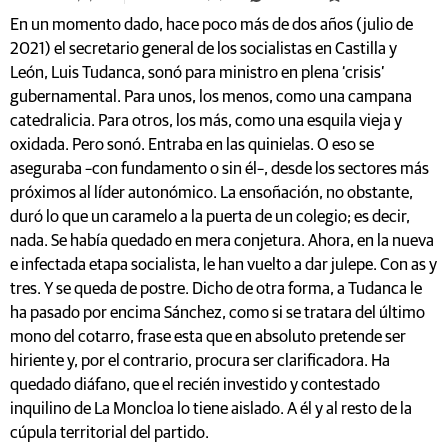
En un momento dado, hace poco más de dos años (julio de
2021) el secretario general de los socialistas en Castilla y
León, Luis Tudanca, sonó para ministro en plena ‘crisis’
gubernamental. Para unos, los menos, como una campana
catedralicia. Para otros, los más, como una esquila vieja y
oxidada. Pero sonó. Entraba en las quinielas. O eso se
aseguraba –con fundamento o sin él–, desde los sectores más
próximos al líder autonómico. La ensoñación, no obstante,
duró lo que un caramelo a la puerta de un colegio; es decir,
nada. Se había quedado en mera conjetura. Ahora, en la nueva
e infectada etapa socialista, le han vuelto a dar julepe. Con as y
tres. Y se queda de postre. Dicho de otra forma, a Tudanca le
ha pasado por encima Sánchez, como si se tratara del último
mono del cotarro, frase esta que en absoluto pretende ser
hiriente y, por el contrario, procura ser clarificadora. Ha
quedado diáfano, que el recién investido y contestado
inquilino de La Moncloa lo tiene aislado. A él y al resto de la
cúpula territorial del partido.