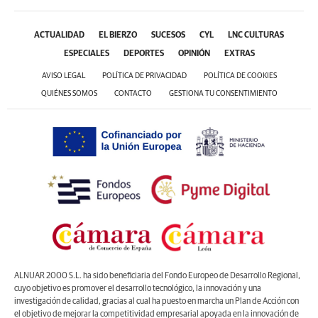
ACTUALIDAD
EL BIERZO
SUCESOS
CYL
LNC CULTURAS
ESPECIALES
DEPORTES
OPINIÓN
EXTRAS
AVISO LEGAL
POLÍTICA DE PRIVACIDAD
POLÍTICA DE COOKIES
QUIÉNES SOMOS
CONTACTO
GESTIONA TU CONSENTIMIENTO
ALNUAR 2000 S.L. ha sido beneficiaria del Fondo Europeo de Desarrollo Regional,
cuyo objetivo es promover el desarrollo tecnológico, la innovación y una
investigación de calidad, gracias al cual ha puesto en marcha un Plan de Acción con
el objetivo de mejorar la competitividad empresarial apoyada en la innovación de