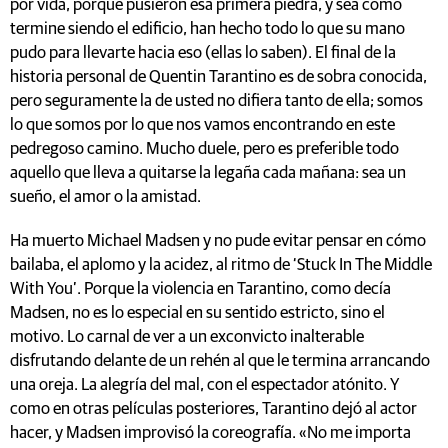
por vida, porque pusieron esa primera piedra, y sea como
termine siendo el edificio, han hecho todo lo que su mano
pudo para llevarte hacia eso (ellas lo saben). El final de la
historia personal de Quentin Tarantino es de sobra conocida,
pero seguramente la de usted no difiera tanto de ella; somos
lo que somos por lo que nos vamos encontrando en este
pedregoso camino. Mucho duele, pero es preferible todo
aquello que lleva a quitarse la legaña cada mañana: sea un
sueño, el amor o la amistad.
Ha muerto Michael Madsen y no pude evitar pensar en cómo
bailaba, el aplomo y la acidez, al ritmo de ‘Stuck In The Middle
With You’. Porque la violencia en Tarantino, como decía
Madsen, no es lo especial en su sentido estricto, sino el
motivo. Lo carnal de ver a un exconvicto inalterable
disfrutando delante de un rehén al que le termina arrancando
una oreja. La alegría del mal, con el espectador atónito. Y
como en otras películas posteriores, Tarantino dejó al actor
hacer, y Madsen improvisó la coreografía. «No me importa