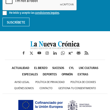
He leído y acepto las
condiciones legales
.
SUSCRÍBETE
ACTUALIDAD
EL BIERZO
SUCESOS
CYL
LNC CULTURAS
ESPECIALES
DEPORTES
OPINIÓN
EXTRAS
AVISO LEGAL
POLÍTICA DE PRIVACIDAD
POLÍTICA DE COOKIES
QUIÉNES SOMOS
CONTACTO
GESTIONA TU CONSENTIMIENTO