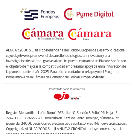
ALNUAR 2000 S.L. ha sido beneficiaria del Fondo Europeo de Desarrollo Regional,
cuyo objetivo es promover el desarrollo tecnológico, la innovación y una
investigación de calidad, gracias al cual ha puesto en marcha un Plan de Acción con
el objetivo de mejorar la competitividad empresarial apoyada en la innovación de
la pyme, durante el año 2025. Para ello ha contado con el apoyo del Programa
Pyme Innova de la Cámara de Comercio de León
#EuropaSeSiente”
Controlado por OJDinteractiva
Registro Mercantil de León, Tomo 1.262, Libro O, Sección 8,Folio 196, Hoja LE
22470. CIF: B-24656373. Domicilio en Plaza de Santo Domingo, número 4, 2º
izquierda, 24001, León. Correo electrónico de contacto: web@lanuevacronica.com.
Copyright © ALNUAR 2000 S.L. (LA NUEVA CRÓNICA). Incluye contenidos de la