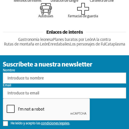
Teléfonos de interés
Donación de sangre
Cartelera de cine
Autobuses
Farmacias de guardia
Enlaces de interés
Gastronomia leonesa
Planes baratos por León
A la contra
Rutas de montaña en León
Enredabailes
Los personajes de Ful
Cataplasma
Suscríbete a nuestra newsletter
Nombre
Email
He leído y acepto las
condiciones legales
.