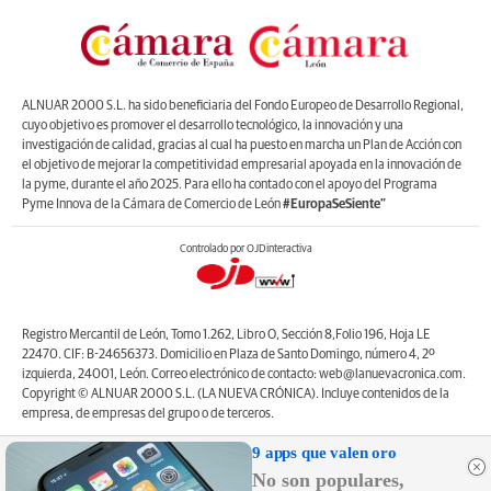
ALNUAR 2000 S.L. ha sido beneficiaria del Fondo Europeo de Desarrollo Regional,
cuyo objetivo es promover el desarrollo tecnológico, la innovación y una
investigación de calidad, gracias al cual ha puesto en marcha un Plan de Acción con
el objetivo de mejorar la competitividad empresarial apoyada en la innovación de
la pyme, durante el año 2025. Para ello ha contado con el apoyo del Programa
Pyme Innova de la Cámara de Comercio de León
#EuropaSeSiente”
Controlado por OJDinteractiva
Registro Mercantil de León, Tomo 1.262, Libro O, Sección 8,Folio 196, Hoja LE
22470. CIF: B-24656373. Domicilio en Plaza de Santo Domingo, número 4, 2º
izquierda, 24001, León. Correo electrónico de contacto: web@lanuevacronica.com.
Copyright © ALNUAR 2000 S.L. (LA NUEVA CRÓNICA). Incluye contenidos de la
empresa, de empresas del grupo o de terceros.
9 apps que valen oro
No son populares,