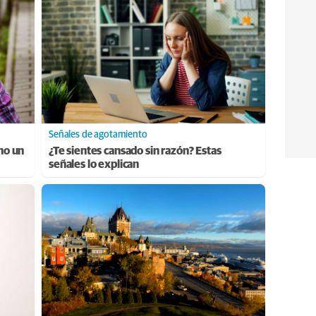
Señales de agotamiento
ino un
¿Te sientes cansado sin razón? Estas
señales lo explican