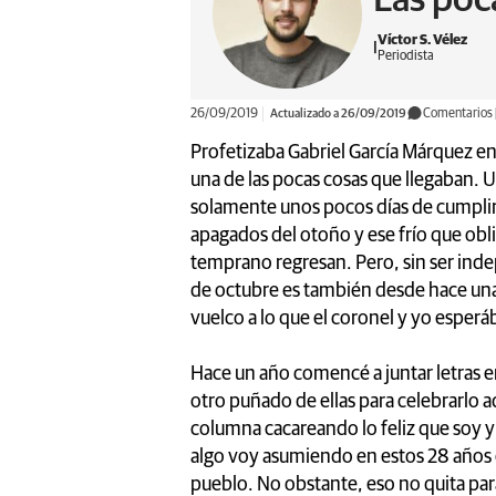
Víctor S. Vélez
Periodista
26/09/2019
Actualizado a 26/09/2019
Comentarios
Profetizaba Gabriel García Márquez en 
una de las pocas cosas que llegaban. 
solamente unos pocos días de cumplirs
apagados del otoño y ese frío que obli
temprano regresan. Pero, sin ser ind
de octubre es también desde hace una 
vuelco a lo que el coronel y yo esper
Hace un año comencé a juntar letras e
otro puñado de ellas para celebrarlo a
columna cacareando lo feliz que soy 
algo voy asumiendo en estos 28 años es
pueblo. No obstante, eso no quita par