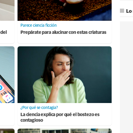
Lo
Parece ciencia ficción
 del
Prepárate para alucinar con estas criaturas
¿Por qué se contagia?
La ciencia explica por qué el bostezo es
contagioso