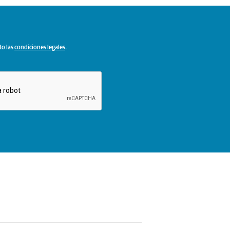
to las
condiciones legales
.