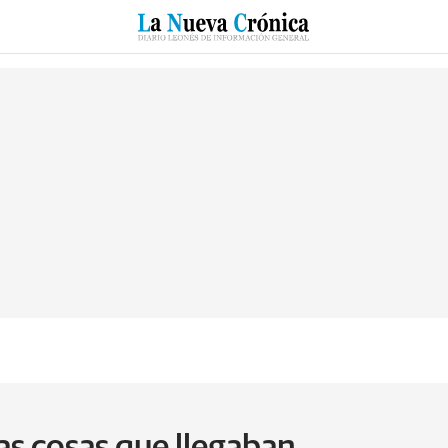
RZO
SUCESOS
CULTURAS
ESPECIALES
DEPORTES
as cosas que llegaban...