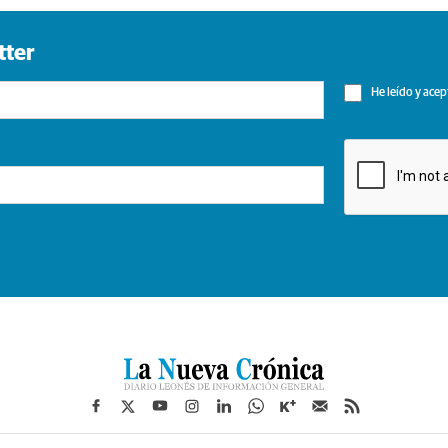
tter
He leído y acep