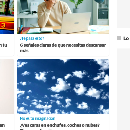
Lo
¿Te pasa esto?
n tu
6 señales claras de que necesitas descansar
más
No es tu imaginación
ran
¿Ves caras en enchufes, coches o nubes?