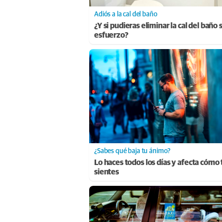
Adiós a la cal del baño
¿Y si pudieras eliminar la cal del baño 
esfuerzo?
¿Sabes qué baja tu ánimo?
Lo haces todos los días y afecta cómo 
sientes