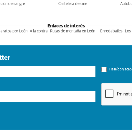
ción de sangre
Cartelera de cine
Autob
Enlaces de interés
baratos por León
A la contra
Rutas de montaña en León
Enredabailes
Los 
tter
He leído y acep