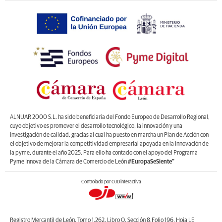
ALNUAR 2000 S.L. ha sido beneficiaria del Fondo Europeo de Desarrollo Regional,
cuyo objetivo es promover el desarrollo tecnológico, la innovación y una
investigación de calidad, gracias al cual ha puesto en marcha un Plan de Acción con
el objetivo de mejorar la competitividad empresarial apoyada en la innovación de
la pyme, durante el año 2025. Para ello ha contado con el apoyo del Programa
Pyme Innova de la Cámara de Comercio de León
#EuropaSeSiente”
Controlado por OJDinteractiva
Registro Mercantil de León, Tomo 1.262, Libro O, Sección 8,Folio 196, Hoja LE