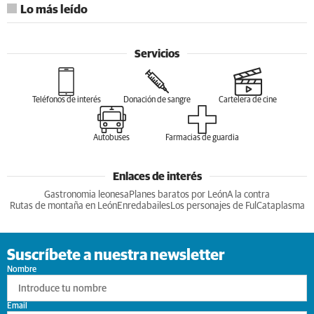
Lo más leído
Servicios
Teléfonos de interés
Donación de sangre
Cartelera de cine
Autobuses
Farmacias de guardia
Enlaces de interés
Gastronomia leonesa
Planes baratos por León
A la contra
Rutas de montaña en León
Enredabailes
Los personajes de Ful
Cataplasma
Suscríbete a nuestra newsletter
Nombre
Email