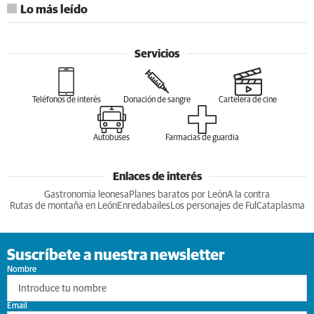
Lo más leído
Servicios
Teléfonos de interés
Donación de sangre
Cartelera de cine
Autobuses
Farmacias de guardia
Enlaces de interés
Gastronomia leonesa
Planes baratos por León
A la contra
Rutas de montaña en León
Enredabailes
Los personajes de Ful
Cataplasma
Suscríbete a nuestra newsletter
Nombre
Email