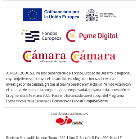
ALNUAR 2000 S.L. ha sido beneficiaria del Fondo Europeo de Desarrollo Regional,
cuyo objetivo es promover el desarrollo tecnológico, la innovación y una
investigación de calidad, gracias al cual ha puesto en marcha un Plan de Acción con
el objetivo de mejorar la competitividad empresarial apoyada en la innovación de
la pyme, durante el año 2025. Para ello ha contado con el apoyo del Programa
Pyme Innova de la Cámara de Comercio de León
#EuropaSeSiente”
Controlado por OJDinteractiva
Registro Mercantil de León, Tomo 1.262, Libro O, Sección 8,Folio 196, Hoja LE