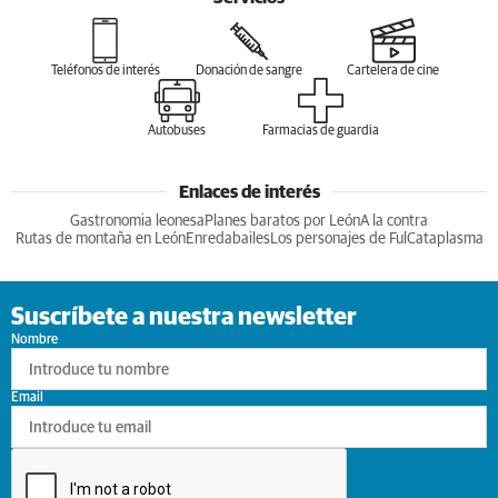
Teléfonos de interés
Donación de sangre
Cartelera de cine
Autobuses
Farmacias de guardia
Enlaces de interés
Gastronomia leonesa
Planes baratos por León
A la contra
Rutas de montaña en León
Enredabailes
Los personajes de Ful
Cataplasma
Suscríbete a nuestra newsletter
Nombre
Email