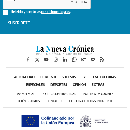
He leído y acepto las
condiciones legales
.
SUSCRÍBETE
ACTUALIDAD
EL BIERZO
SUCESOS
CYL
LNC CULTURAS
ESPECIALES
DEPORTES
OPINIÓN
EXTRAS
AVISO LEGAL
POLÍTICA DE PRIVACIDAD
POLÍTICA DE COOKIES
QUIÉNES SOMOS
CONTACTO
GESTIONA TU CONSENTIMIENTO