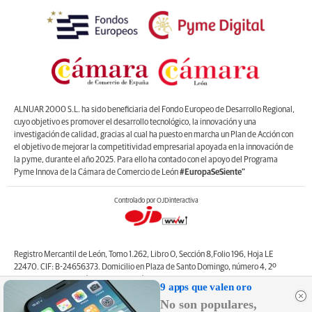
ALNUAR 2000 S.L. ha sido beneficiaria del Fondo Europeo de Desarrollo Regional,
cuyo objetivo es promover el desarrollo tecnológico, la innovación y una
investigación de calidad, gracias al cual ha puesto en marcha un Plan de Acción con
el objetivo de mejorar la competitividad empresarial apoyada en la innovación de
la pyme, durante el año 2025. Para ello ha contado con el apoyo del Programa
Pyme Innova de la Cámara de Comercio de León
#EuropaSeSiente”
Controlado por OJDinteractiva
Registro Mercantil de León, Tomo 1.262, Libro O, Sección 8,Folio 196, Hoja LE
22470. CIF: B-24656373. Domicilio en Plaza de Santo Domingo, número 4, 2º
izquierda, 24001, León. Correo electrónico de contacto: web@lanuevacronica.com.
9 apps que valen oro
Copyright © ALNUAR 2000 S.L. (LA NUEVA CRÓNICA). Incluye contenidos de la
No son populares,
empresa, de empresas del grupo o de terceros.