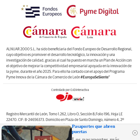
ALNUAR 2000 S.L. ha sido beneficiaria del Fondo Europeo de Desarrollo Regional,
cuyo objetivo es promover el desarrollo tecnológico, la innovación y una
investigación de calidad, gracias al cual ha puesto en marcha un Plan de Acción con
el objetivo de mejorar la competitividad empresarial apoyada en la innovación de
la pyme, durante el año 2025. Para ello ha contado con el apoyo del Programa
Pyme Innova de la Cámara de Comercio de León
#EuropaSeSiente”
Controlado por OJDinteractiva
Registro Mercantil de León, Tomo 1.262, Libro O, Sección 8,Folio 196, Hoja LE
22470. CIF: B-24656373. Domicilio en Plaza de Santo Domingo, número 4, 2º
Pasaportes que abren
izquierda, 24001, León. Correo electrónico de contacto: web@lanuevacronica.com.
puertas
Copyright © ALNUAR 2000 S.L. (LA NUEVA CRÓNICA). Incluye contenidos de la
empresa, de empresas del grupo o de terceros.
Los pasaportes más