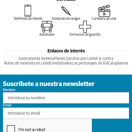
Teléfonos de interés
Donación de sangre
Cartelera de cine
Autobuses
Farmacias de guardia
Enlaces de interés
Gastronomia leonesa
Planes baratos por León
A la contra
Rutas de montaña en León
Enredabailes
Los personajes de Ful
Cataplasma
Suscríbete a nuestra newsletter
Nombre
Email