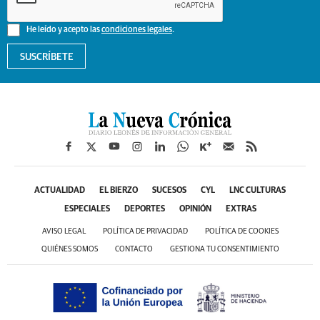
He leído y acepto las
condiciones legales
.
SUSCRÍBETE
ACTUALIDAD
EL BIERZO
SUCESOS
CYL
LNC CULTURAS
ESPECIALES
DEPORTES
OPINIÓN
EXTRAS
AVISO LEGAL
POLÍTICA DE PRIVACIDAD
POLÍTICA DE COOKIES
QUIÉNES SOMOS
CONTACTO
GESTIONA TU CONSENTIMIENTO