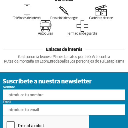
Teléfonos de interés
Donación de sangre
Cartelera de cine
Autobuses
Farmacias de guardia
Enlaces de interés
Gastronomia leonesa
Planes baratos por León
A la contra
Rutas de montaña en León
Enredabailes
Los personajes de Ful
Cataplasma
Suscríbete a nuestra newsletter
Nombre
Email