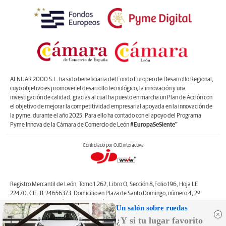
ALNUAR 2000 S.L. ha sido beneficiaria del Fondo Europeo de Desarrollo Regional,
cuyo objetivo es promover el desarrollo tecnológico, la innovación y una
investigación de calidad, gracias al cual ha puesto en marcha un Plan de Acción con
el objetivo de mejorar la competitividad empresarial apoyada en la innovación de
la pyme, durante el año 2025. Para ello ha contado con el apoyo del Programa
Pyme Innova de la Cámara de Comercio de León
#EuropaSeSiente”
Controlado por OJDinteractiva
Registro Mercantil de León, Tomo 1.262, Libro O, Sección 8,Folio 196, Hoja LE
22470. CIF: B-24656373. Domicilio en Plaza de Santo Domingo, número 4, 2º
izquierda, 24001, León. Correo electrónico de contacto: web@lanuevacronica.com.
Un salón sobre ruedas
Copyright © ALNUAR 2000 S.L. (LA NUEVA CRÓNICA). Incluye contenidos de la
¿Y si tu lugar favorito
empresa, de empresas del grupo o de terceros.