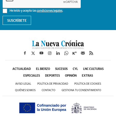
He leído y acepto las
condiciones legales
.
SUSCRÍBETE
ACTUALIDAD
EL BIERZO
SUCESOS
CYL
LNC CULTURAS
ESPECIALES
DEPORTES
OPINIÓN
EXTRAS
AVISO LEGAL
POLÍTICA DE PRIVACIDAD
POLÍTICA DE COOKIES
QUIÉNES SOMOS
CONTACTO
GESTIONA TU CONSENTIMIENTO