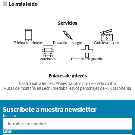
Lo más leído
Servicios
Teléfonos de interés
Donación de sangre
Cartelera de cine
Autobuses
Farmacias de guardia
Enlaces de interés
Gastronomia leonesa
Planes baratos por León
A la contra
Rutas de montaña en León
Enredabailes
Los personajes de Ful
Cataplasma
Suscríbete a nuestra newsletter
Nombre
Email