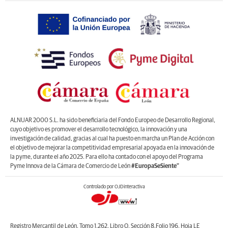
ALNUAR 2000 S.L. ha sido beneficiaria del Fondo Europeo de Desarrollo Regional,
cuyo objetivo es promover el desarrollo tecnológico, la innovación y una
investigación de calidad, gracias al cual ha puesto en marcha un Plan de Acción con
el objetivo de mejorar la competitividad empresarial apoyada en la innovación de
la pyme, durante el año 2025. Para ello ha contado con el apoyo del Programa
Pyme Innova de la Cámara de Comercio de León
#EuropaSeSiente”
Controlado por OJDinteractiva
Registro Mercantil de León, Tomo 1.262, Libro O, Sección 8,Folio 196, Hoja LE