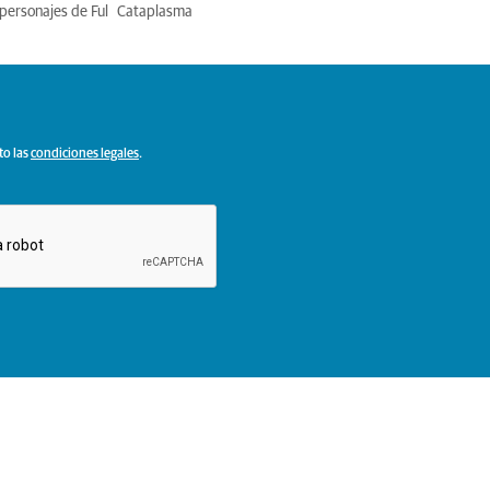
personajes de Ful
Cataplasma
to las
condiciones legales
.