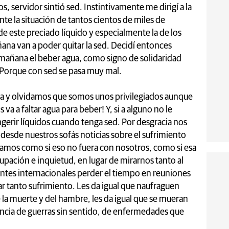
os, servidor sintió sed. Instintivamente me dirigí a la
te la situación de tantos cientos de miles de
 este preciado líquido y especialmente la de los
ana van a poder quitar la sed. Decidí entonces
a mañana el beber agua, como signo de solidaridad
 Porque con sed se pasa muy mal.
da y olvidamos que somos unos privilegiados aunque
va a faltar agua para beber! Y, si a alguno no le
gerir líquidos cuando tenga sed. Por desgracia nos
esde nuestros sofás noticias sobre el sufrimiento
damos como si eso no fuera con nosotros, como si esa
upación e inquietud, en lugar de mirarnos tanto al
entes internacionales perder el tiempo en reuniones
tar tanto sufrimiento. Les da igual que naufraguen
la muerte y del hambre, les da igual que se mueran
cia de guerras sin sentido, de enfermedades que