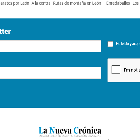
baratos por León
A la contra
Rutas de montaña en León
Enredabailes
Los 
tter
He leído y acep