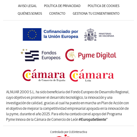
AVISO LEGAL
POLÍTICA DE PRIVACIDAD
POLÍTICA DE COOKIES
QUIÉNES SOMOS
CONTACTO
GESTIONA TU CONSENTIMIENTO
ALNUAR 2000 S.L. ha sido beneficiaria del Fondo Europeo de Desarrollo Regional,
cuyo objetivo es promover el desarrollo tecnológico, la innovación y una
investigación de calidad, gracias al cual ha puesto en marcha un Plan de Acción con
el objetivo de mejorar la competitividad empresarial apoyada en la innovación de
la pyme, durante el año 2025. Para ello ha contado con el apoyo del Programa
Pyme Innova de la Cámara de Comercio de León
#EuropaSeSiente”
Controlado por OJDinteractiva