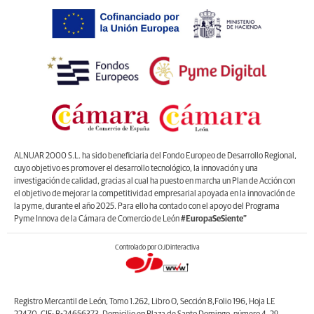
ALNUAR 2000 S.L. ha sido beneficiaria del Fondo Europeo de Desarrollo Regional,
cuyo objetivo es promover el desarrollo tecnológico, la innovación y una
investigación de calidad, gracias al cual ha puesto en marcha un Plan de Acción con
el objetivo de mejorar la competitividad empresarial apoyada en la innovación de
la pyme, durante el año 2025. Para ello ha contado con el apoyo del Programa
Pyme Innova de la Cámara de Comercio de León
#EuropaSeSiente”
Controlado por OJDinteractiva
Registro Mercantil de León, Tomo 1.262, Libro O, Sección 8,Folio 196, Hoja LE