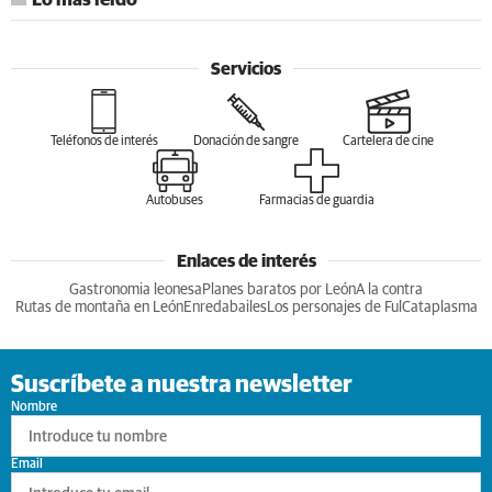
Lo más leído
Servicios
Teléfonos de interés
Donación de sangre
Cartelera de cine
Autobuses
Farmacias de guardia
Enlaces de interés
Gastronomia leonesa
Planes baratos por León
A la contra
Rutas de montaña en León
Enredabailes
Los personajes de Ful
Cataplasma
Suscríbete a nuestra newsletter
Nombre
Email