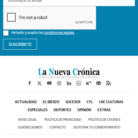
He leído y acepto las
condiciones legales
.
SUSCRÍBETE
ACTUALIDAD
EL BIERZO
SUCESOS
CYL
LNC CULTURAS
ESPECIALES
DEPORTES
OPINIÓN
EXTRAS
AVISO LEGAL
POLÍTICA DE PRIVACIDAD
POLÍTICA DE COOKIES
QUIÉNES SOMOS
CONTACTO
GESTIONA TU CONSENTIMIENTO