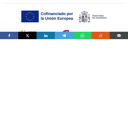
ALNUAR 2000 S.L. ha sido beneficiaria del Fondo Europeo de Desarrollo Regional,
cuyo objetivo es promover el desarrollo tecnológico, la innovación y una
investigación de calidad, gracias al cual ha puesto en marcha un Plan de Acción con
el objetivo de mejorar la competitividad empresarial apoyada en la innovación de
la pyme, durante el año 2025. Para ello ha contado con el apoyo del Programa
Pyme Innova de la Cámara de Comercio de León
#EuropaSeSiente”
Controlado por OJDinteractiva