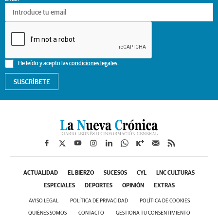
He leído y acepto las
condiciones legales
.
SUSCRÍBETE
ACTUALIDAD
EL BIERZO
SUCESOS
CYL
LNC CULTURAS
ESPECIALES
DEPORTES
OPINIÓN
EXTRAS
AVISO LEGAL
POLÍTICA DE PRIVACIDAD
POLÍTICA DE COOKIES
QUIÉNES SOMOS
CONTACTO
GESTIONA TU CONSENTIMIENTO