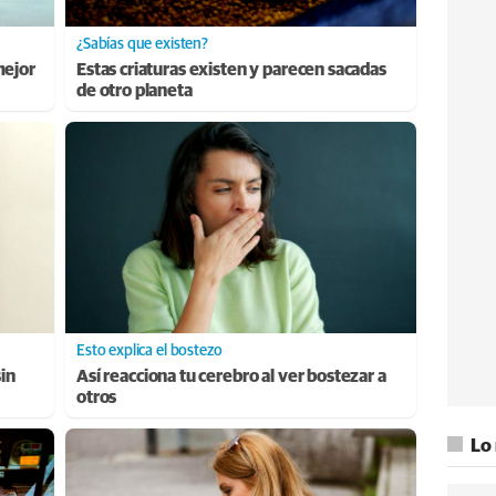
¿Sabías que existen?
mejor
Estas criaturas existen y parecen sacadas
de otro planeta
Esto explica el bostezo
sin
Así reacciona tu cerebro al ver bostezar a
otros
Lo