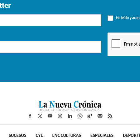
tter
He leído y acep
SUCESOS
CYL
LNC CULTURAS
ESPECIALES
DEPORT