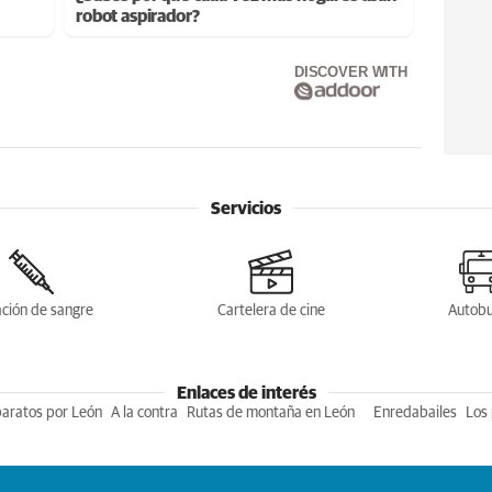
robot aspirador?
DISCOVER WITH
Servicios
ción de sangre
Cartelera de cine
Autob
Enlaces de interés
baratos por León
A la contra
Rutas de montaña en León
Enredabailes
Los 