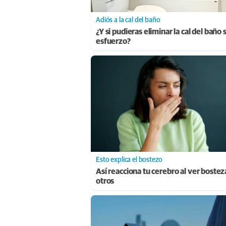
Adiós a la cal del baño
¿Y si pudieras eliminar la cal del baño 
esfuerzo?
Esto explica el bostezo
Así reacciona tu cerebro al ver bostez
otros