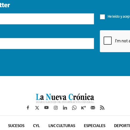
tter
He leído y acep
SUCESOS
CYL
LNC CULTURAS
ESPECIALES
DEPORT