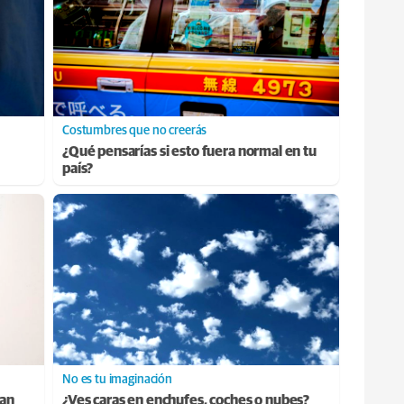
Costumbres que no creerás
¿Qué pensarías si esto fuera normal en tu
país?
No es tu imaginación
ran
¿Ves caras en enchufes, coches o nubes?