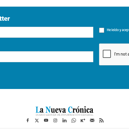
tter
He leído y acep