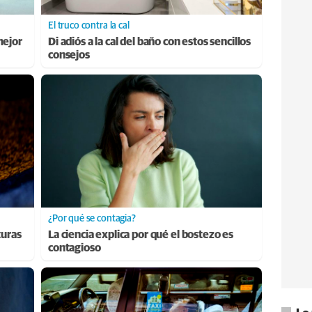
El truco contra la cal
mejor
Di adiós a la cal del baño con estos sencillos
consejos
¿Por qué se contagia?
turas
La ciencia explica por qué el bostezo es
contagioso