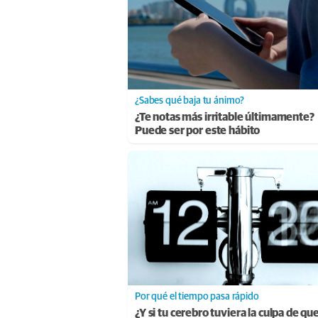
¿Sabes qué baja tu ánimo?
¿Te notas más irritable últimamente?
Puede ser por este hábito
Por qué el tiempo pasa rápido
¿Y si tu cerebro tuviera la culpa de que