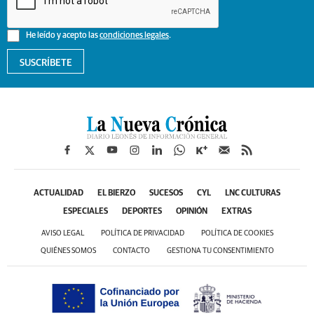
He leído y acepto las
condiciones legales
.
SUSCRÍBETE
ACTUALIDAD
EL BIERZO
SUCESOS
CYL
LNC CULTURAS
ESPECIALES
DEPORTES
OPINIÓN
EXTRAS
AVISO LEGAL
POLÍTICA DE PRIVACIDAD
POLÍTICA DE COOKIES
QUIÉNES SOMOS
CONTACTO
GESTIONA TU CONSENTIMIENTO