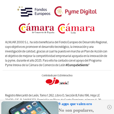
ALNUAR 2000 S.L. ha sido beneficiaria del Fondo Europeo de Desarrollo Regional,
cuyo objetivo es promover el desarrollo tecnológico, la innovación y una
investigación de calidad, gracias al cual ha puesto en marcha un Plan de Acción con
el objetivo de mejorar la competitividad empresarial apoyada en la innovación de
la pyme, durante el año 2025. Para ello ha contado con el apoyo del Programa
Pyme Innova de la Cámara de Comercio de León
#EuropaSeSiente”
Controlado por OJDinteractiva
Registro Mercantil de León, Tomo 1.262, Libro O, Sección 8,Folio 196, Hoja LE
22470. CIF: B-24656373. Domicilio en Plaza de Santo Domingo, número 4, 2º
9 apps que valen oro
izquierda, 24001, León. Correo electrónico de contacto: web@lanuevacronica.com.
No son populares,
Copyright © ALNUAR 2000 S.L. (LA NUEVA CRÓNICA). Incluye contenidos de la
empresa, de empresas del grupo o de terceros.