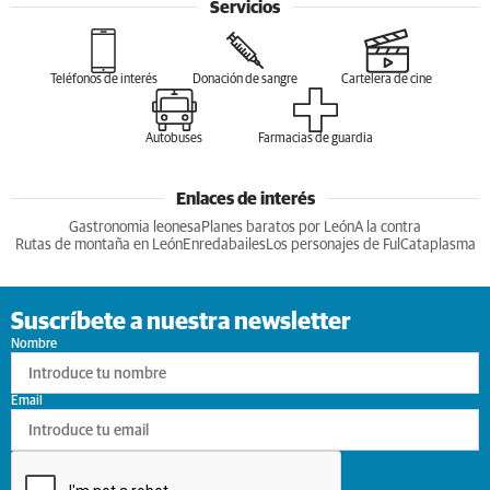
Servicios
Teléfonos de interés
Donación de sangre
Cartelera de cine
Autobuses
Farmacias de guardia
Enlaces de interés
Gastronomia leonesa
Planes baratos por León
A la contra
Rutas de montaña en León
Enredabailes
Los personajes de Ful
Cataplasma
Suscríbete a nuestra newsletter
Nombre
Email