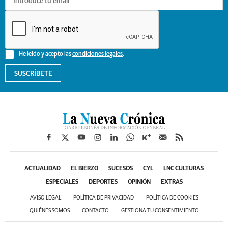
He leído y acepto las
condiciones legales
.
SUSCRÍBETE
ACTUALIDAD
EL BIERZO
SUCESOS
CYL
LNC CULTURAS
ESPECIALES
DEPORTES
OPINIÓN
EXTRAS
AVISO LEGAL
POLÍTICA DE PRIVACIDAD
POLÍTICA DE COOKIES
QUIÉNES SOMOS
CONTACTO
GESTIONA TU CONSENTIMIENTO