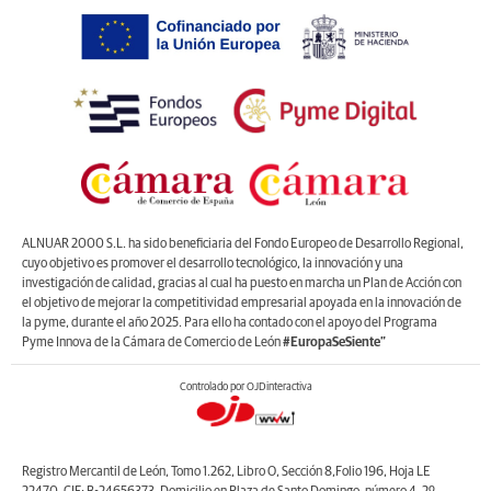
ALNUAR 2000 S.L. ha sido beneficiaria del Fondo Europeo de Desarrollo Regional,
cuyo objetivo es promover el desarrollo tecnológico, la innovación y una
investigación de calidad, gracias al cual ha puesto en marcha un Plan de Acción con
el objetivo de mejorar la competitividad empresarial apoyada en la innovación de
la pyme, durante el año 2025. Para ello ha contado con el apoyo del Programa
Pyme Innova de la Cámara de Comercio de León
#EuropaSeSiente”
Controlado por OJDinteractiva
Registro Mercantil de León, Tomo 1.262, Libro O, Sección 8,Folio 196, Hoja LE