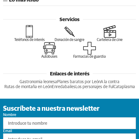
Lo más leído
Servicios
Teléfonos de interés
Donación de sangre
Cartelera de cine
Autobuses
Farmacias de guardia
Enlaces de interés
Gastronomia leonesa
Planes baratos por León
A la contra
Rutas de montaña en León
Enredabailes
Los personajes de Ful
Cataplasma
Suscríbete a nuestra newsletter
Nombre
Email