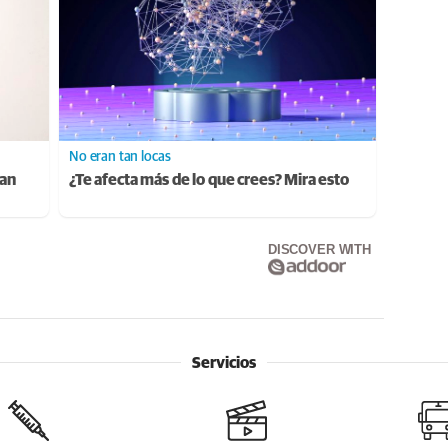
No eran tan locas
ran
¿Te afecta más de lo que crees? Mira esto
DISCOVER WITH
Servicios