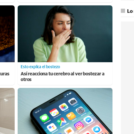
Lo
Esto explica el bostezo
turas
Así reacciona tu cerebro al ver bostezar a
otros