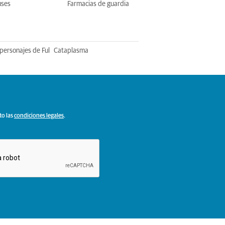
uses
Farmacias de guardia
personajes de Ful
Cataplasma
to las
condiciones legales
.