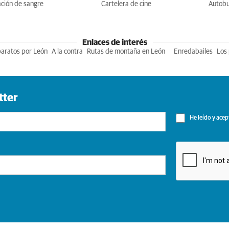
ción de sangre
Cartelera de cine
Autob
Enlaces de interés
baratos por León
A la contra
Rutas de montaña en León
Enredabailes
Los 
tter
He leído y acep