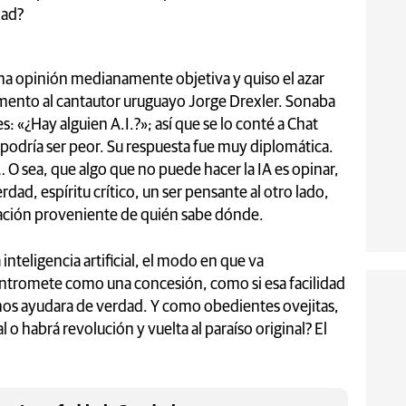
dad?
na opinión medianamente objetiva y quiso el azar
ento al cantautor uruguayo Jorge Drexler. Sonaba
: «¿Hay alguien A.I.?»; así que se lo conté a Chat
 podría ser peor. Su respuesta fue muy diplomática.
 sea, que algo que no puede hacer la IA es opinar,
dad, espíritu crítico, un ser pensante al otro lado,
ación proveniente de quién sabe dónde.
inteligencia artificial, el modo en que va
ntromete como una concesión, como si esa facilidad
nos ayudara de verdad. Y como obedientes ovejitas,
 o habrá revolución y vuelta al paraíso original? El