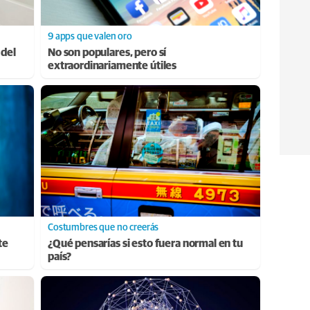
9 apps que valen oro
 del
No son populares, pero sí
extraordinariamente útiles
Costumbres que no creerás
te
¿Qué pensarías si esto fuera normal en tu
país?