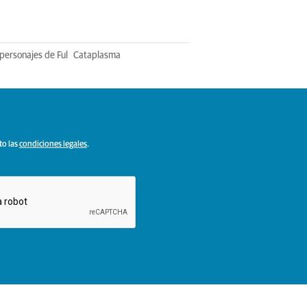
personajes de Ful
Cataplasma
to las
condiciones legales
.