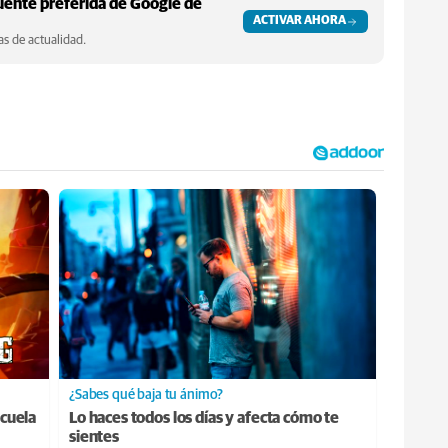
ente preferida de Google de
ACTIVAR AHORA
s de actualidad.
¿Sabes qué baja tu ánimo?
cuela
Lo haces todos los días y afecta cómo te
sientes