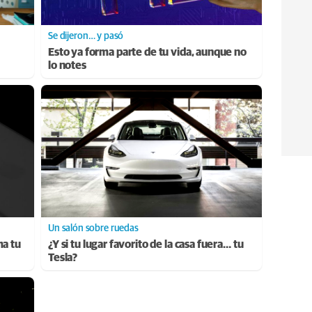
Se dijeron… y pasó
Esto ya forma parte de tu vida, aunque no
lo notes
Un salón sobre ruedas
ma tu
¿Y si tu lugar favorito de la casa fuera… tu
Tesla?