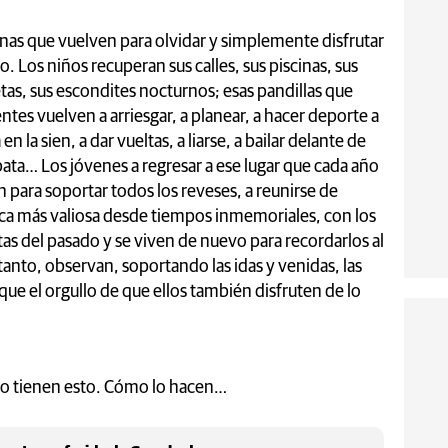
onas que vuelven para olvidar y simplemente disfrutar
. Los niños recuperan sus calles, sus piscinas, sus
cletas, sus escondites nocturnos; esas pandillas que
ntes vuelven a arriesgar, a planear, a hacer deporte a
n la sien, a dar vueltas, a liarse, a bailar delante de
bata… Los jóvenes a regresar a ese lugar que cada año
n para soportar todos los reveses, a reunirse de
ca más valiosa desde tiempos inmemoriales, con los
s del pasado y se viven de nuevo para recordarlos al
 tanto, observan, soportando las idas y venidas, las
rque el orgullo de que ellos también disfruten de lo
o tienen esto. Cómo lo hacen…