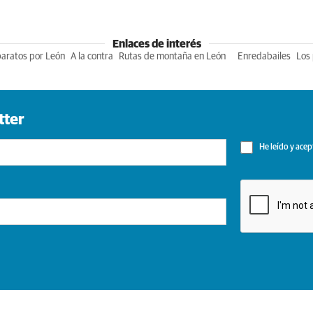
Enlaces de interés
baratos por León
A la contra
Rutas de montaña en León
Enredabailes
Los 
tter
He leído y acep