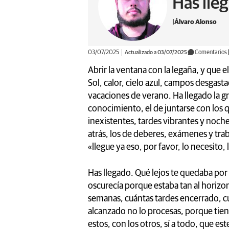
Has lle
Álvaro Alonso
03/07/2025
Actualizado a 03/07/2025
Comentarios
Abrir la ventana con la legaña, y que 
Sol, calor, cielo azul, campos desgasta
vacaciones de verano. Ha llegado la gr
conocimiento, el de juntarse con los q
inexistentes, tardes vibrantes y noche
atrás, los de deberes, exámenes y trab
«llegue ya eso, por favor, lo necesito, 
Has llegado. Qué lejos te quedaba por 
oscurecía porque estaba tan al horizo
semanas, cuántas tardes encerrado, c
alcanzado no lo procesas, porque tiene
estos, con los otros, sí a todo, que e