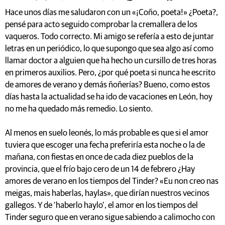
Hace unos días me saludaron con un «¡Coño, poeta!» ¿Poeta?,
pensé para acto seguido comprobar la cremallera de los
vaqueros. Todo correcto. Mi amigo se refería a esto de juntar
letras en un periódico, lo que supongo que sea algo así como
llamar doctor a alguien que ha hecho un cursillo de tres horas
en primeros auxilios. Pero, ¿por qué poeta si nunca he escrito
de amores de verano y demás ñoñerías? Bueno, como estos
días hasta la actualidad se ha ido de vacaciones en León, hoy
no me ha quedado más remedio. Lo siento.
Al menos en suelo leonés, lo más probable es que si el amor
tuviera que escoger una fecha preferiría esta noche o la de
mañana, con fiestas en once de cada diez pueblos de la
provincia, que el frío bajo cero de un 14 de febrero ¿Hay
amores de verano en los tiempos del Tinder? «Eu non creo nas
meigas, mais haberlas, haylas», que dirían nuestros vecinos
gallegos. Y de ‘haberlo haylo’, el amor en los tiempos del
Tinder seguro que en verano sigue sabiendo a calimocho con