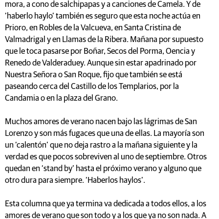
mora, a cono de salchipapas y a canciones de Camela. Y de
‘haberlo haylo’ también es seguro que esta noche actúa en
Prioro, en Robles de la Valcueva, en Santa Cristina de
Valmadrigal y en Llamas de la Ribera. Mañana por supuesto
que le toca pasarse por Boñar, Secos del Porma, Oencia y
Renedo de Valderaduey. Aunque sin estar apadrinado por
Nuestra Señora o San Roque, fijo que también se está
paseando cerca del Castillo de los Templarios, por la
Candamia o en la plaza del Grano.
Muchos amores de verano nacen bajo las lágrimas de San
Lorenzo y son más fugaces que una de ellas. La mayoría son
un ‘calentón’ que no deja rastro a la mañana siguiente y la
verdad es que pocos sobreviven al uno de septiembre. Otros
quedan en ‘stand by’ hasta el próximo verano y alguno que
otro dura para siempre. ‘Haberlos haylos’.
Esta columna que ya termina va dedicada a todos ellos, a los
amores de verano que son todo y a los que ya no son nada. A