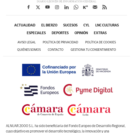
ACTUALIDAD
EL BIERZO
SUCESOS
CYL
LNC CULTURAS
ESPECIALES
DEPORTES
OPINIÓN
EXTRAS
AVISO LEGAL
POLÍTICA DE PRIVACIDAD
POLÍTICA DE COOKIES
QUIÉNES SOMOS
CONTACTO
GESTIONA TU CONSENTIMIENTO
ALNUAR 2000 S.L. ha sido beneficiaria del Fondo Europeo de Desarrollo Regional,
cuyo objetivo es promover el desarrollo tecnológico, la innovación y una