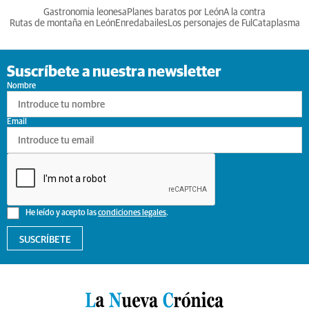
Gastronomia leonesa
Planes baratos por León
A la contra
Rutas de montaña en León
Enredabailes
Los personajes de Ful
Cataplasma
Suscríbete a nuestra newsletter
Nombre
Email
He leído y acepto las
condiciones legales
.
SUSCRÍBETE