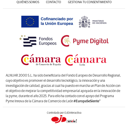
QUIÉNES SOMOS
CONTACTO
GESTIONA TU CONSENTIMIENTO
ALNUAR 2000 S.L. ha sido beneficiaria del Fondo Europeo de Desarrollo Regional,
cuyo objetivo es promover el desarrollo tecnológico, la innovación y una
investigación de calidad, gracias al cual ha puesto en marcha un Plan de Acción con
el objetivo de mejorar la competitividad empresarial apoyada en la innovación de
la pyme, durante el año 2025. Para ello ha contado con el apoyo del Programa
Pyme Innova de la Cámara de Comercio de León
#EuropaSeSiente”
Controlado por OJDinteractiva