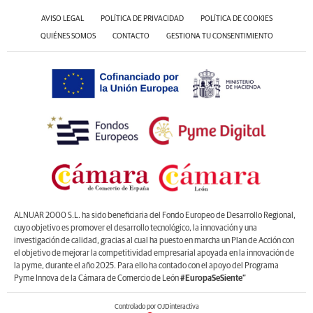
AVISO LEGAL
POLÍTICA DE PRIVACIDAD
POLÍTICA DE COOKIES
QUIÉNES SOMOS
CONTACTO
GESTIONA TU CONSENTIMIENTO
ALNUAR 2000 S.L. ha sido beneficiaria del Fondo Europeo de Desarrollo Regional,
cuyo objetivo es promover el desarrollo tecnológico, la innovación y una
investigación de calidad, gracias al cual ha puesto en marcha un Plan de Acción con
el objetivo de mejorar la competitividad empresarial apoyada en la innovación de
la pyme, durante el año 2025. Para ello ha contado con el apoyo del Programa
Pyme Innova de la Cámara de Comercio de León
#EuropaSeSiente”
Controlado por OJDinteractiva