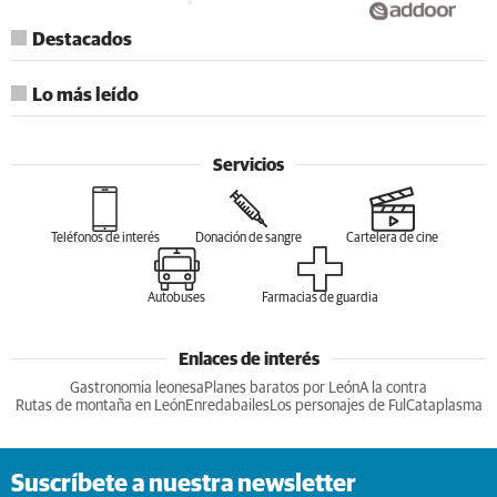
Destacados
Lo más leído
Servicios
Teléfonos de interés
Donación de sangre
Cartelera de cine
Autobuses
Farmacias de guardia
Enlaces de interés
Gastronomia leonesa
Planes baratos por León
A la contra
Rutas de montaña en León
Enredabailes
Los personajes de Ful
Cataplasma
Suscríbete a nuestra newsletter