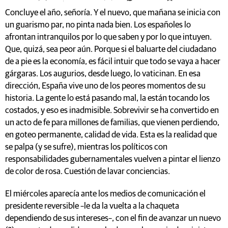
Concluye el año, señoría. Y el nuevo, que mañana se inicia con
un guarismo par, no pinta nada bien. Los españoles lo
afrontan intranquilos por lo que saben y por lo que intuyen.
Que, quizá, sea peor aún. Porque si el baluarte del ciudadano
de a pie es la economía, es fácil intuir que todo se vaya a hacer
gárgaras. Los augurios, desde luego, lo vaticinan. En esa
dirección, España vive uno de los peores momentos de su
historia. La gente lo está pasando mal, la están tocando los
costados, y eso es inadmisible. Sobrevivir se ha convertido en
un acto de fe para millones de familias, que vienen perdiendo,
en goteo permanente, calidad de vida. Esta es la realidad que
se palpa (y se sufre), mientras los políticos con
responsabilidades gubernamentales vuelven a pintar el lienzo
de color de rosa. Cuestión de lavar conciencias.
El miércoles aparecía ante los medios de comunicación el
presidente reversible –le da la vuelta a la chaqueta
dependiendo de sus intereses–, con el fin de avanzar un nuevo