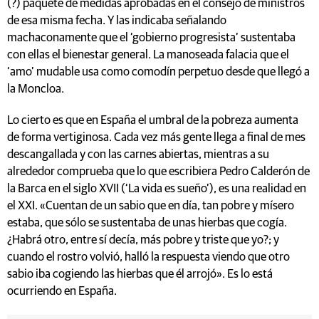
(?) paquete de medidas aprobadas en el consejo de ministros
de esa misma fecha. Y las indicaba señalando
machaconamente que el ‘gobierno progresista’ sustentaba
con ellas el bienestar general. La manoseada falacia que el
‘amo’ mudable usa como comodín perpetuo desde que llegó a
la Moncloa.
Lo cierto es que en España el umbral de la pobreza aumenta
de forma vertiginosa. Cada vez más gente llega a final de mes
descangallada y con las carnes abiertas, mientras a su
alrededor comprueba que lo que escribiera Pedro Calderón de
la Barca en el siglo XVII (‘La vida es sueño’), es una realidad en
el XXI. «Cuentan de un sabio que en día, tan pobre y mísero
estaba, que sólo se sustentaba de unas hierbas que cogía.
¿Habrá otro, entre sí decía, más pobre y triste que yo?; y
cuando el rostro volvió, halló la respuesta viendo que otro
sabio iba cogiendo las hierbas que él arrojó». Es lo está
ocurriendo en España.