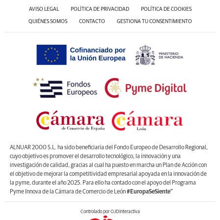
AVISO LEGAL
POLÍTICA DE PRIVACIDAD
POLÍTICA DE COOKIES
QUIÉNES SOMOS
CONTACTO
GESTIONA TU CONSENTIMIENTO
ALNUAR 2000 S.L. ha sido beneficiaria del Fondo Europeo de Desarrollo Regional,
cuyo objetivo es promover el desarrollo tecnológico, la innovación y una
investigación de calidad, gracias al cual ha puesto en marcha un Plan de Acción con
el objetivo de mejorar la competitividad empresarial apoyada en la innovación de
la pyme, durante el año 2025. Para ello ha contado con el apoyo del Programa
Pyme Innova de la Cámara de Comercio de León
#EuropaSeSiente”
Controlado por OJDinteractiva