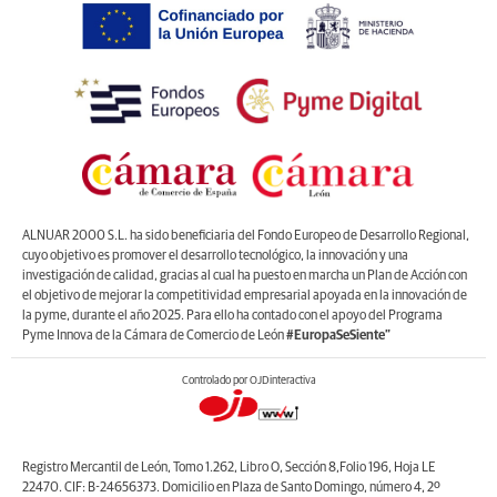
ALNUAR 2000 S.L. ha sido beneficiaria del Fondo Europeo de Desarrollo Regional,
cuyo objetivo es promover el desarrollo tecnológico, la innovación y una
investigación de calidad, gracias al cual ha puesto en marcha un Plan de Acción con
el objetivo de mejorar la competitividad empresarial apoyada en la innovación de
la pyme, durante el año 2025. Para ello ha contado con el apoyo del Programa
Pyme Innova de la Cámara de Comercio de León
#EuropaSeSiente”
Controlado por OJDinteractiva
Registro Mercantil de León, Tomo 1.262, Libro O, Sección 8,Folio 196, Hoja LE
22470. CIF: B-24656373. Domicilio en Plaza de Santo Domingo, número 4, 2º