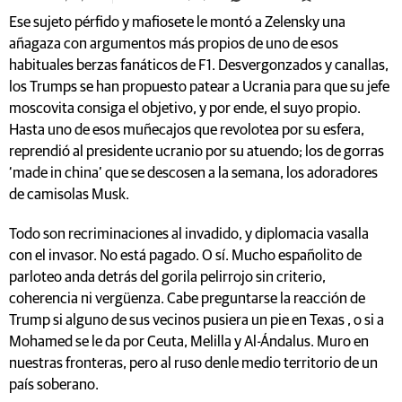
Ese sujeto pérfido y mafiosete le montó a Zelensky una
añagaza con argumentos más propios de uno de esos
habituales berzas fanáticos de F1. Desvergonzados y canallas,
los Trumps se han propuesto patear a Ucrania para que su jefe
moscovita consiga el objetivo, y por ende, el suyo propio.
Hasta uno de esos muñecajos que revolotea por su esfera,
reprendió al presidente ucranio por su atuendo; los de gorras
‘made in china’ que se descosen a la semana, los adoradores
de camisolas Musk.
Todo son recriminaciones al invadido, y diplomacia vasalla
con el invasor. No está pagado. O sí. Mucho españolito de
parloteo anda detrás del gorila pelirrojo sin criterio,
coherencia ni vergüenza. Cabe preguntarse la reacción de
Trump si alguno de sus vecinos pusiera un pie en Texas , o si a
Mohamed se le da por Ceuta, Melilla y Al-Ándalus. Muro en
nuestras fronteras, pero al ruso denle medio territorio de un
país soberano.