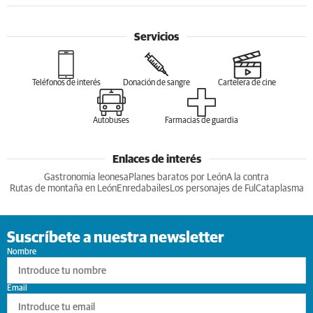
Servicios
Teléfonos de interés
Donación de sangre
Cartelera de cine
Autobuses
Farmacias de guardia
Enlaces de interés
Gastronomia leonesa
Planes baratos por León
A la contra
Rutas de montaña en León
Enredabailes
Los personajes de Ful
Cataplasma
Suscríbete a nuestra newsletter
Nombre
Email