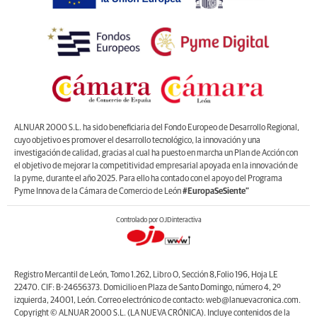
ALNUAR 2000 S.L. ha sido beneficiaria del Fondo Europeo de Desarrollo Regional,
cuyo objetivo es promover el desarrollo tecnológico, la innovación y una
investigación de calidad, gracias al cual ha puesto en marcha un Plan de Acción con
el objetivo de mejorar la competitividad empresarial apoyada en la innovación de
la pyme, durante el año 2025. Para ello ha contado con el apoyo del Programa
Pyme Innova de la Cámara de Comercio de León
#EuropaSeSiente”
Controlado por OJDinteractiva
Registro Mercantil de León, Tomo 1.262, Libro O, Sección 8,Folio 196, Hoja LE
22470. CIF: B-24656373. Domicilio en Plaza de Santo Domingo, número 4, 2º
izquierda, 24001, León. Correo electrónico de contacto: web@lanuevacronica.com.
Copyright © ALNUAR 2000 S.L. (LA NUEVA CRÓNICA). Incluye contenidos de la