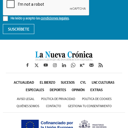
He leído y acepto las
condiciones legales
.
SUSCRÍBETE
ACTUALIDAD
EL BIERZO
SUCESOS
CYL
LNC CULTURAS
ESPECIALES
DEPORTES
OPINIÓN
EXTRAS
AVISO LEGAL
POLÍTICA DE PRIVACIDAD
POLÍTICA DE COOKIES
QUIÉNES SOMOS
CONTACTO
GESTIONA TU CONSENTIMIENTO