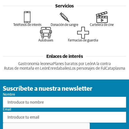
Servicios
Teléfonos de interés
Donación de sangre
Cartelera de cine
Autobuses
Farmacias de guardia
Enlaces de interés
Gastronomia leonesa
Planes baratos por León
A la contra
Rutas de montaña en León
Enredabailes
Los personajes de Ful
Cataplasma
Suscríbete a nuestra newsletter
Nombre
Email