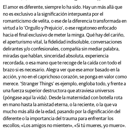
El amor es diferente, siempre lo ha sido. Hay un más allá que
no es exclusivo a la significación interpuesta por el
romanticismo de velita, o ese de la diferencia transformada en
virtud a lo ‘Orgullo y Prejuicio’, o ese regatoneo enfocado
hacia el final exclusivo de meter la minga. Qué hay del cariño,
el aperturismo vital, la fidelidad indisoluble, conversaciones
delirantes y/o confesionales, compañía sin mediar palabra,
miradas que hablan, sinceridad absoluta, experiencia
recordada, o esa mano que te recoge de la caída con todo el
brazo si es necesario. Alegra ver que ese amor basado en la
acción, y no en el caprichoso corazón, se ponga en valor como
merece. ‘Stranger Things’ es ejemplo, engloba todo, y frente a
una fuerza superior destructora que atraviesa universos
(póngase aquí la vida). Desde la maternidad con botella rota
en mano hasta la amistad eterna, o la reciente, o la que va
mucho más allá de la edad, pasando por la dignificación del
diferente o la importancia del trauma para enfrentar los
escollos; «Los amigos no mienten», «Si tú mueres, yo muero».