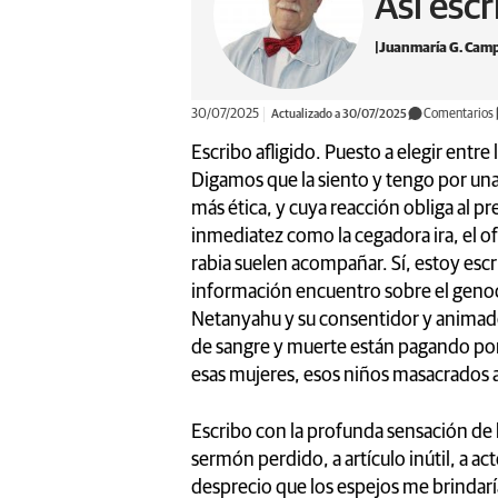
Así esc
Juanmaría G. Cam
30/07/2025
Actualizado a 30/07/2025
Comentarios
Escribo afligido. Puesto a elegir entre l
Digamos que la siento y tengo por un
más ética, y cuya reacción obliga al p
inmediatez como la cegadora ira, el of
rabia suelen acompañar. Sí, estoy es
información encuentro sobre el genoci
Netanyahu y su consentidor y animad
de sangre y muerte están pagando por
esas mujeres, esos niños masacrados
Escribo con la profunda sensación de
sermón perdido, a artículo inútil, a ac
desprecio que los espejos me brindarí