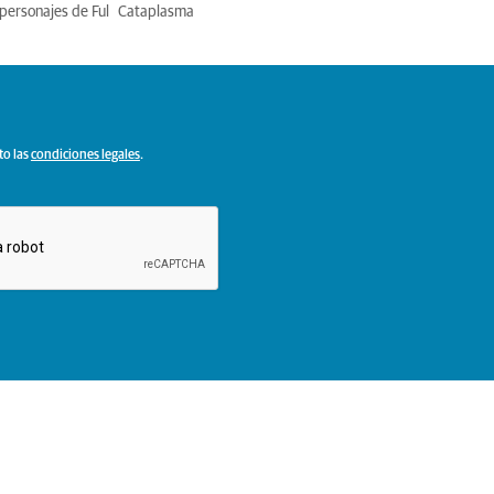
personajes de Ful
Cataplasma
to las
condiciones legales
.