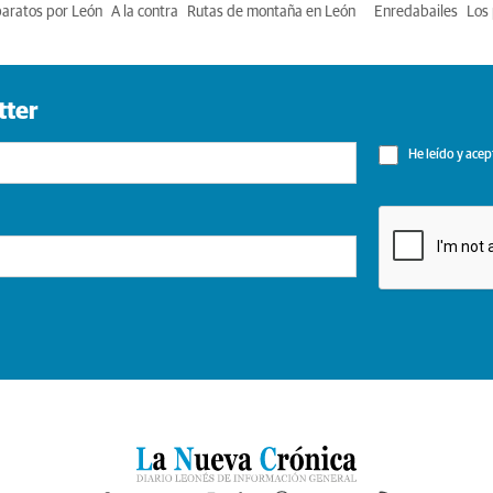
baratos por León
A la contra
Rutas de montaña en León
Enredabailes
Los 
tter
He leído y acep