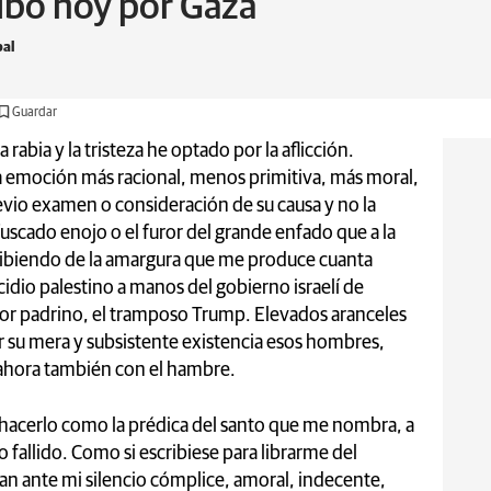
ribo hoy por Gaza
pal
Guardar
a rabia y la tristeza he optado por la aflicción.
a emoción más racional, menos primitiva, más moral,
revio examen o consideración de su causa y no la
uscado enojo o el furor del grande enfado que a la
cribiendo de la amargura que me produce cuanta
dio palestino a manos del gobierno israelí de
or padrino, el tramposo Trump. Elevados aranceles
 su mera y subsistente existencia esos hombres,
 ahora también con el hambre.
 hacerlo como la prédica del santo que me nombra, a
to fallido. Como si escribiese para librarme del
an ante mi silencio cómplice, amoral, indecente,