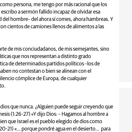
, como persona, me tengo por más racional que los
 escribo a sermón fallido incapaz de olvidar esa
dad del hombre– del ahora sí comes, ahora hambreas. Y
on cientos de camiones llenos de alimentos a las
rte de mis conciudadanos, de mis semejantes, sino
ticas que nos representan a distinto grado
lítica de determinados partidos políticos –los de
aben no contestan o bien se alinean con el
silencio cómplice de Europa, de cualquier
to.
r dios que nunca. ¿Alguien puede seguir creyendo que
nesis (1:26-27) «Y dijo Dios: – Hagamos al hombre a
en que Israel es el pueblo elegido de dios como
43:20-21) «… porque pondré agua en el desierto… para