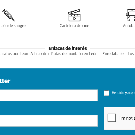
ción de sangre
Cartelera de cine
Autob
Enlaces de interés
baratos por León
A la contra
Rutas de montaña en León
Enredabailes
Los 
tter
He leído y acep