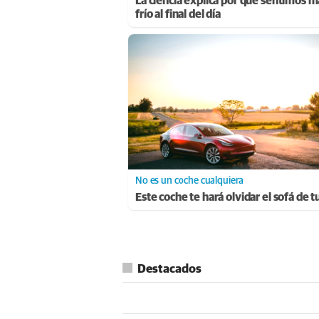
La ciencia explica por qué sentimos m
frío al final del día
No es un coche cualquiera
Este coche te hará olvidar el sofá de t
Destacados