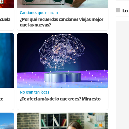
Lo
Canciones que marcan
cuela
¿Por qué recuerdas canciones viejas mejor
que las nuevas?
No eran tan locas
te
¿Te afecta más de lo que crees? Mira esto