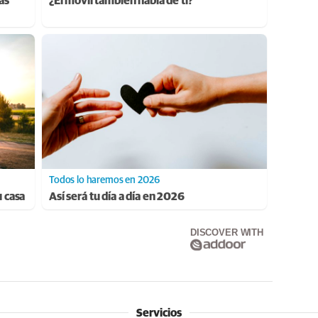
ás
¿El móvil también habla de ti?
Todos lo haremos en 2026
u casa
Así será tu día a día en 2026
DISCOVER WITH
Servicios