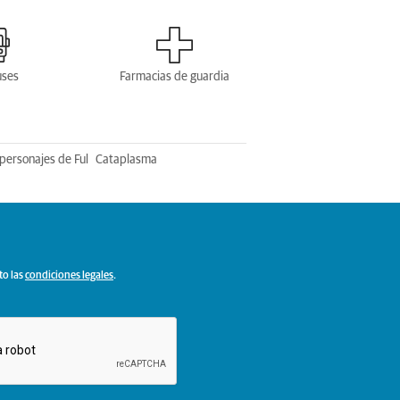
uses
Farmacias de guardia
personajes de Ful
Cataplasma
to las
condiciones legales
.