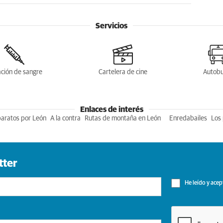
Servicios
ción de sangre
Cartelera de cine
Autob
Enlaces de interés
baratos por León
A la contra
Rutas de montaña en León
Enredabailes
Los 
tter
He leído y acep