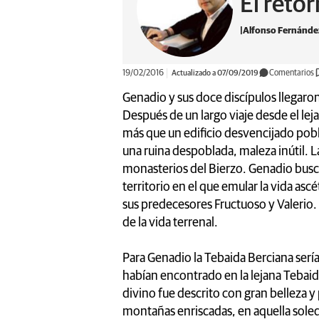
El reto
Alfonso Fernánd
19/02/2016
Actualizado a 07/09/2019
Comentarios
Genadio y sus doce discípulos llegar
Después de un largo viaje desde el le
más que un edificio desvencijado pobl
una ruina despoblada, maleza inútil. 
monasterios del Bierzo. Genadio busc
territorio en el que emular la vida asc
sus predecesores Fructuoso y Valerio. U
de la vida terrenal.
Para Genadio la Tebaida Berciana sería
habían encontrado en la lejana Tebaida 
divino fue descrito con gran belleza y 
montañas enriscadas, en aquella soleda