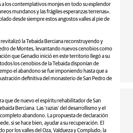
los a los contemplativos monjes en todo su esplendor
neos mundanos y las frágiles esperanzas terrenas».
blado desde siempre estos angostos valles al pie de
revitalizó la Tebaida Berciana reconstruyendo y
 Pedro de Montes, levantando nuevos cenobios como
ación que Genadio inició en este territorio llegó a su
todos los cenobios de la Tebaida disponían de
tiempo el abandono se fue imponiendo hasta que a
claustración definitiva del monasterio de San Pedro de
 que de nuevo el espíritu rehabilitador de San
baida Berciana. Las ‘razias’ del desarrollismo y el
n completo abandono. La propuesta de declaración
e, si se hace bien, ayudar a su recuperación. El
o por los valles del Oza, Valdueza y Compludo; la