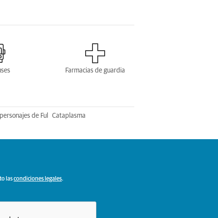
uses
Farmacias de guardia
personajes de Ful
Cataplasma
to las
condiciones legales
.