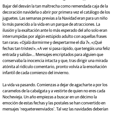
Bajar del desván la tan maltrecha como remendada caja de la
decoración navideña o abrir por primera vez el catálogo de los
juguetes. Las semanas previas a la Navidad eran para un niño
lo más parecido a la vida en un parque de atracciones. La
ilusión y la exaltación ante lo más esperado del año solo eran
interrumpidas por algún estúpido adulto con aquellas frases
tan raras: «Ojalá dormirme y despertarme el día 7», «¡Qué
fechas tan tristes!», «A ver si pasa rápido, que tengáis una feliz
entrada y salida»... Mensajes encriptados para alguien que
conservaba la inocencia intacta y que, tras dirigir una mirada
atónita al ridículo comentario, pronto volvía a la ensoñación
infantil de cada comienzo del invierno.
La vida va pasando. Comienzas a dejar de agacharte a por los
caramelos de la cabalgata y a vestirte de quien no eres cada
Nochevieja. Un año empiezas a buscar en un décimo la
emoción de estas fechas y las postales se han convertido en
mensajes ‘requetereenviados’. Tal vez las navidades deberían