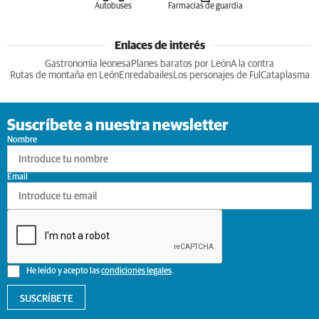
Autobuses
Farmacias de guardia
Enlaces de interés
Gastronomia leonesa
Planes baratos por León
A la contra
Rutas de montaña en León
Enredabailes
Los personajes de Ful
Cataplasma
Suscríbete a nuestra newsletter
Nombre
Email
He leído y acepto las
condiciones legales
.
SUSCRÍBETE