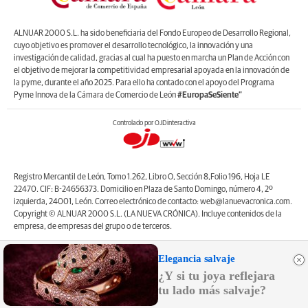
ALNUAR 2000 S.L. ha sido beneficiaria del Fondo Europeo de Desarrollo Regional,
cuyo objetivo es promover el desarrollo tecnológico, la innovación y una
investigación de calidad, gracias al cual ha puesto en marcha un Plan de Acción con
el objetivo de mejorar la competitividad empresarial apoyada en la innovación de
la pyme, durante el año 2025. Para ello ha contado con el apoyo del Programa
Pyme Innova de la Cámara de Comercio de León
#EuropaSeSiente”
Controlado por OJDinteractiva
Registro Mercantil de León, Tomo 1.262, Libro O, Sección 8,Folio 196, Hoja LE
22470. CIF: B-24656373. Domicilio en Plaza de Santo Domingo, número 4, 2º
izquierda, 24001, León. Correo electrónico de contacto: web@lanuevacronica.com.
Copyright © ALNUAR 2000 S.L. (LA NUEVA CRÓNICA). Incluye contenidos de la
empresa, de empresas del grupo o de terceros.
Elegancia salvaje
¿Y si tu joya reflejara
tu lado más salvaje?