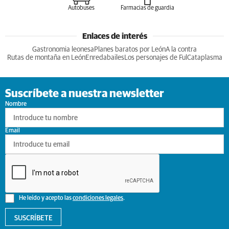
Autobuses
Farmacias de guardia
Enlaces de interés
Gastronomia leonesa
Planes baratos por León
A la contra
Rutas de montaña en León
Enredabailes
Los personajes de Ful
Cataplasma
Suscríbete a nuestra newsletter
Nombre
Email
He leído y acepto las
condiciones legales
.
SUSCRÍBETE