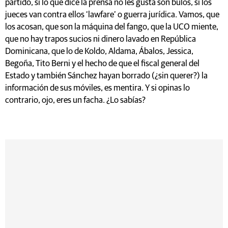
partido, si lo que dice la prensa no les gusta son bulos, si los
jueces van contra ellos ‘lawfare’ o guerra jurídica. Vamos, que
los acosan, que son la máquina del fango, que la UCO miente,
que no hay trapos sucios ni dinero lavado en República
Dominicana, que lo de Koldo, Aldama, Ábalos, Jessica,
Begoña, Tito Berni y el hecho de que el fiscal general del
Estado y también Sánchez hayan borrado (¿sin querer?) la
información de sus móviles, es mentira. Y si opinas lo
contrario, ojo, eres un facha. ¿Lo sabías?