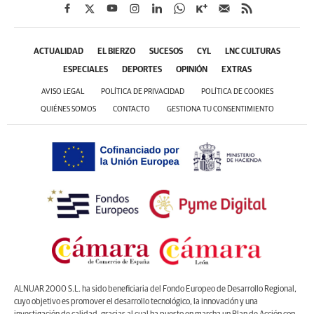
ACTUALIDAD
EL BIERZO
SUCESOS
CYL
LNC CULTURAS
ESPECIALES
DEPORTES
OPINIÓN
EXTRAS
AVISO LEGAL
POLÍTICA DE PRIVACIDAD
POLÍTICA DE COOKIES
QUIÉNES SOMOS
CONTACTO
GESTIONA TU CONSENTIMIENTO
ALNUAR 2000 S.L. ha sido beneficiaria del Fondo Europeo de Desarrollo Regional,
cuyo objetivo es promover el desarrollo tecnológico, la innovación y una