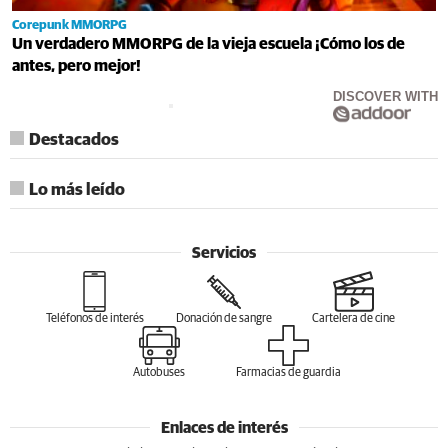
Corepunk MMORPG
Un verdadero MMORPG de la vieja escuela ¡Cómo los de
antes, pero mejor!
DISCOVER WITH
Destacados
Lo más leído
Servicios
Teléfonos de interés
Donación de sangre
Cartelera de cine
Autobuses
Farmacias de guardia
Enlaces de interés