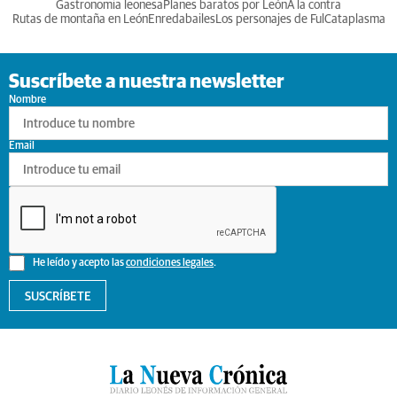
Gastronomia leonesa
Planes baratos por León
A la contra
Rutas de montaña en León
Enredabailes
Los personajes de Ful
Cataplasma
Suscríbete a nuestra newsletter
Nombre
Email
He leído y acepto las
condiciones legales
.
SUSCRÍBETE