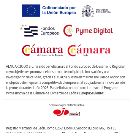
ALNUAR 2000 S.L. ha sido beneficiaria del Fondo Europeo de Desarrollo Regional,
cuyo objetivo es promover el desarrollo tecnológico, la innovación y una
investigación de calidad, gracias al cual ha puesto en marcha un Plan de Acción con
el objetivo de mejorar la competitividad empresarial apoyada en la innovación de
la pyme, durante el año 2025. Para ello ha contado con el apoyo del Programa
Pyme Innova de la Cámara de Comercio de León
#EuropaSeSiente”
Controlado por OJDinteractiva
Registro Mercantil de León, Tomo 1.262, Libro O, Sección 8,Folio 196, Hoja LE