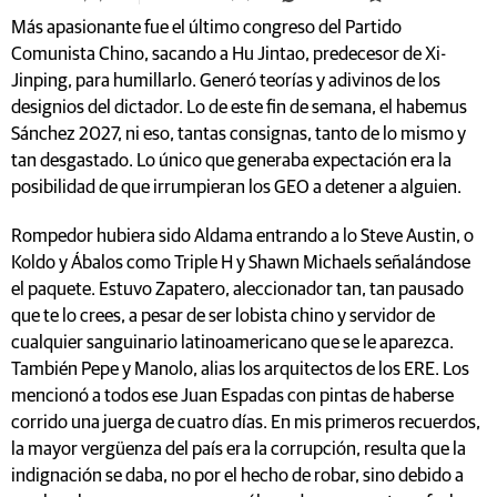
Más apasionante fue el último congreso del Partido
Comunista Chino, sacando a Hu Jintao, predecesor de Xi-
Jinping, para humillarlo. Generó teorías y adivinos de los
designios del dictador. Lo de este fin de semana, el habemus
Sánchez 2027, ni eso, tantas consignas, tanto de lo mismo y
tan desgastado. Lo único que generaba expectación era la
posibilidad de que irrumpieran los GEO a detener a alguien.
Rompedor hubiera sido Aldama entrando a lo Steve Austin, o
Koldo y Ábalos como Triple H y Shawn Michaels señalándose
el paquete. Estuvo Zapatero, aleccionador tan, tan pausado
que te lo crees, a pesar de ser lobista chino y servidor de
cualquier sanguinario latinoamericano que se le aparezca.
También Pepe y Manolo, alias los arquitectos de los ERE. Los
mencionó a todos ese Juan Espadas con pintas de haberse
corrido una juerga de cuatro días. En mis primeros recuerdos,
la mayor vergüenza del país era la corrupción, resulta que la
indignación se daba, no por el hecho de robar, sino debido a