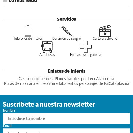
Lo más leído
Servicios
Teléfonos de interés
Donación de sangre
Cartelera de cine
Autobuses
Farmacias de guardia
Enlaces de interés
Gastronomia leonesa
Planes baratos por León
A la contra
Rutas de montaña en León
Enredabailes
Los personajes de Ful
Cataplasma
Suscríbete a nuestra newsletter
Nombre
Email