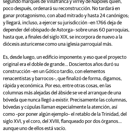
segundo marqués de Villafranca y virrey de Nápoles quien,
poco después, ordenará su reconstrucción. No tardará en
ganar protagonismo, con abad mitrado y hasta 24 canónigos;
y llegará, incluso, a ejercer su jurisdicción –en 1766 deja de
depender del obispado de Astorga– sobre unas 60 parroquias,
hasta que, a finales del siglo XIX, se incorpora de nuevo a la
diócesis asturicense como una iglesia parroquial más.
Es, desde luego, un edificio imponente; y eso que el proyecto
original era el doble de grande… Doscientos años duró su
construcción –en un Gótico tardío, con elementos
renacentistas y barrocos–, que finalizó de forma, digamos,
rápida y económica. Por eso, entre otras cosas, en las
columnas más alejadas del ábside se ve el arranque de una
bóveda que nunca llegó a existir. Precisamente las columnas,
bóvedas y cúpulas llaman especialmente la atención, así
como –por poner algún ejemplo– el retablo de la Trinidad, del
siglo XVI, y el coro, del XVIII, flanqueado por dos órganos…
aunque uno de ellos está vacío.