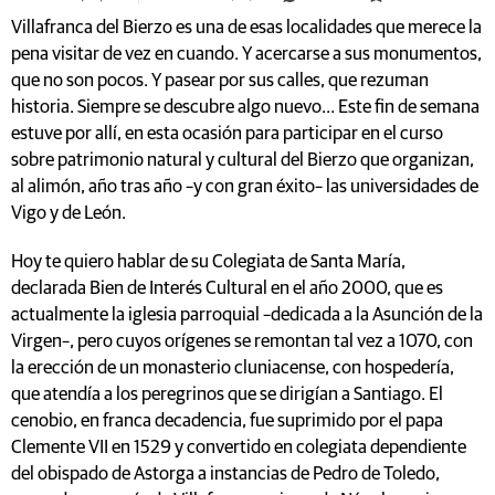
Villafranca del Bierzo es una de esas localidades que merece la
pena visitar de vez en cuando. Y acercarse a sus monumentos,
que no son pocos. Y pasear por sus calles, que rezuman
historia. Siempre se descubre algo nuevo… Este fin de semana
estuve por allí, en esta ocasión para participar en el curso
sobre patrimonio natural y cultural del Bierzo que organizan,
al alimón, año tras año –y con gran éxito– las universidades de
Vigo y de León.
Hoy te quiero hablar de su Colegiata de Santa María,
declarada Bien de Interés Cultural en el año 2000, que es
actualmente la iglesia parroquial –dedicada a la Asunción de la
Virgen–, pero cuyos orígenes se remontan tal vez a 1070, con
la erección de un monasterio cluniacense, con hospedería,
que atendía a los peregrinos que se dirigían a Santiago. El
cenobio, en franca decadencia, fue suprimido por el papa
Clemente VII en 1529 y convertido en colegiata dependiente
del obispado de Astorga a instancias de Pedro de Toledo,