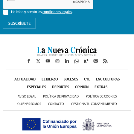
He leído y acepto las
condiciones legales
.
SUSCRÍBETE
ACTUALIDAD
EL BIERZO
SUCESOS
CYL
LNC CULTURAS
ESPECIALES
DEPORTES
OPINIÓN
EXTRAS
AVISO LEGAL
POLÍTICA DE PRIVACIDAD
POLÍTICA DE COOKIES
QUIÉNES SOMOS
CONTACTO
GESTIONA TU CONSENTIMIENTO