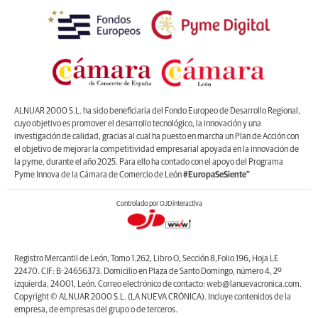
ALNUAR 2000 S.L. ha sido beneficiaria del Fondo Europeo de Desarrollo Regional,
cuyo objetivo es promover el desarrollo tecnológico, la innovación y una
investigación de calidad, gracias al cual ha puesto en marcha un Plan de Acción con
el objetivo de mejorar la competitividad empresarial apoyada en la innovación de
la pyme, durante el año 2025. Para ello ha contado con el apoyo del Programa
Pyme Innova de la Cámara de Comercio de León
#EuropaSeSiente”
Controlado por OJDinteractiva
Registro Mercantil de León, Tomo 1.262, Libro O, Sección 8,Folio 196, Hoja LE
22470. CIF: B-24656373. Domicilio en Plaza de Santo Domingo, número 4, 2º
izquierda, 24001, León. Correo electrónico de contacto: web@lanuevacronica.com.
Copyright © ALNUAR 2000 S.L. (LA NUEVA CRÓNICA). Incluye contenidos de la
empresa, de empresas del grupo o de terceros.