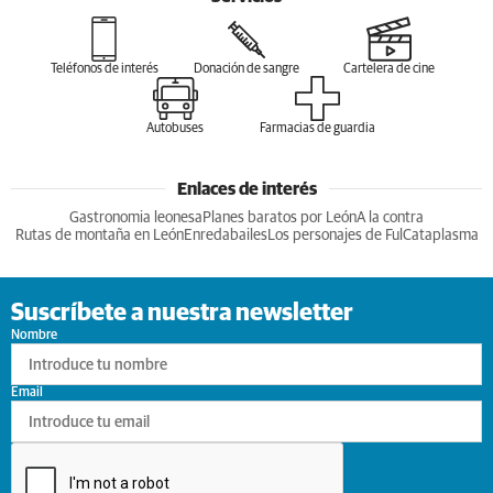
Teléfonos de interés
Donación de sangre
Cartelera de cine
Autobuses
Farmacias de guardia
Enlaces de interés
Gastronomia leonesa
Planes baratos por León
A la contra
Rutas de montaña en León
Enredabailes
Los personajes de Ful
Cataplasma
Suscríbete a nuestra newsletter
Nombre
Email