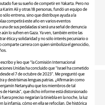
tado fue su sueño de competir en Yakarta. Pero no
ta Karim Ali y otras 18 personas, fundó un equipo de
o sólo entrena, sino que distribuye ayuda a la
 Alaa competirá este año en varios eventos
 una de sus pedaladas sí será una señal de denuncia
 aún lo sufren en Gaza. Ya ven, también entre las
r ética y solidaridad y no sólo interés pecuniario o
o comparte carrera con quien simboliza el genocidio,
iños.
 escribo y leo que “la Comisión Internacional
ciones Unidas ha concluido que “Israel ha cometido
 desde el 7 de octubre de 2023”. Me preguntó que
stra y destrísimas lenguas patrias. ¿Afirmarán como
e Benjamín Netanyahu que los miembros de tal
s de Hamás”, que dicho informe está distorsionado
i fuera preciso negarían la tiniebla en la noche, la luz
 en la infamia, cómo en ella se refocilan. De histórica