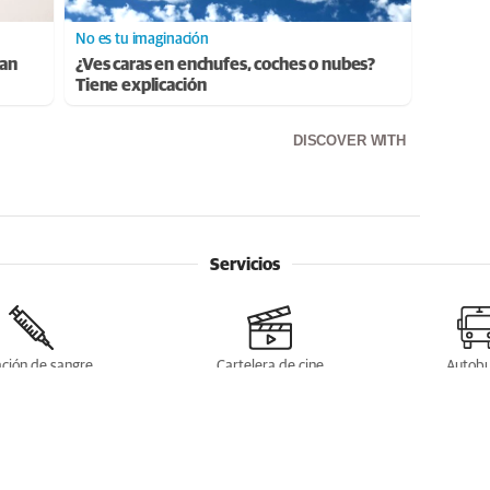
No es tu imaginación
ran
¿Ves caras en enchufes, coches o nubes?
Tiene explicación
DISCOVER WITH
Servicios
ción de sangre
Cartelera de cine
Autob
Enlaces de interés
baratos por León
A la contra
Rutas de montaña en León
Enredabailes
Los 