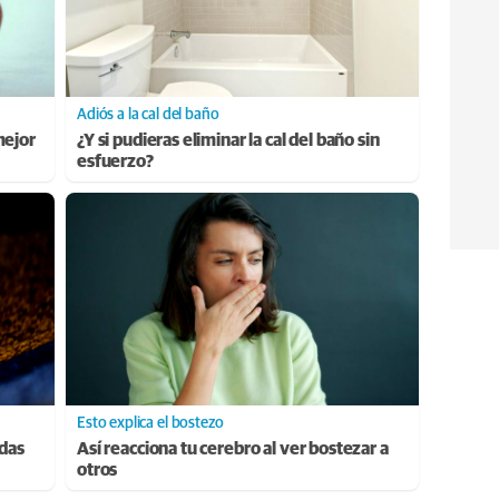
Adiós a la cal del baño
mejor
¿Y si pudieras eliminar la cal del baño sin
esfuerzo?
Esto explica el bostezo
adas
Así reacciona tu cerebro al ver bostezar a
otros