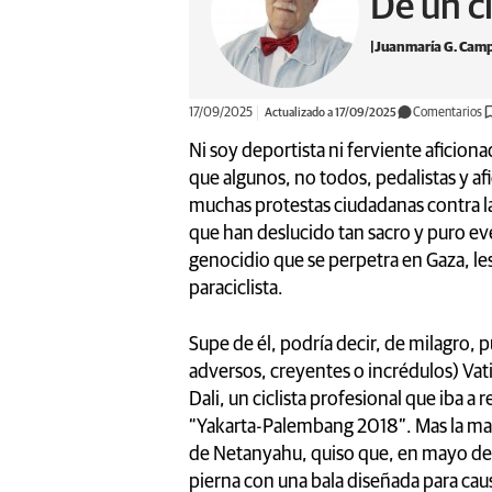
De un ci
Juanmaría G. Cam
17/09/2025
Actualizado a 17/09/2025
Comentarios
Ni soy deportista ni ferviente aficio
que algunos, no todos, pedalistas y af
muchas protestas ciudadanas contra la 
que han deslucido tan sacro y puro e
genocidio que se perpetra en Gaza, les
paraciclista.
Supe de él, podría decir, de milagro, 
adversos, creyentes o incrédulos) Vati
Dali, un ciclista profesional que iba a 
“Yakarta-Palembang 2018”. Mas la mal
de Netanyahu, quiso que, en mayo del 
pierna con una bala diseñada para cau