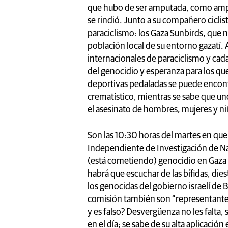
que hubo de ser amputada, como ampu
se rindió. Junto a su compañero ciclis
paraciclismo: los Gaza Sunbirds, que n
población local de su entorno gazatí.
internacionales de paraciclismo y cada
del genocidio y esperanza para los que
deportivas pedaladas se puede encontra
crematístico, mientras se sabe que un
el asesinato de hombres, mujeres y n
Son las 10:30 horas del martes en que
Independiente de Investigación de Na
(está cometiendo) genocidio en Gaza
habrá que escuchar de las bífidas, die
los genocidas del gobierno israelí d
comisión también son “representante
y es falso? Desvergüenza no les falta, s
en el día; se sabe de su alta aplicación