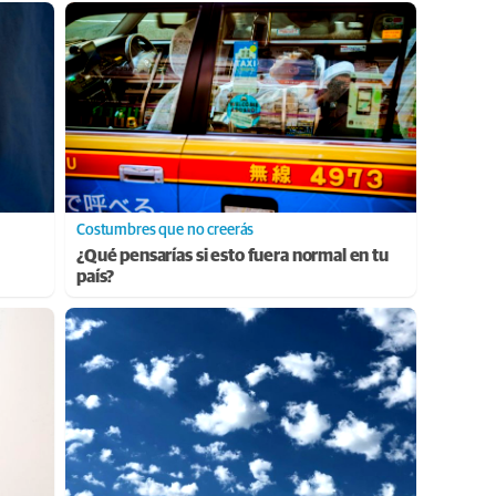
Costumbres que no creerás
¿Qué pensarías si esto fuera normal en tu
país?