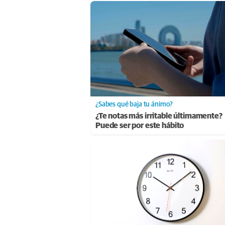
¿Sabes qué baja tu ánimo?
¿Te notas más irritable últimamente?
Puede ser por este hábito