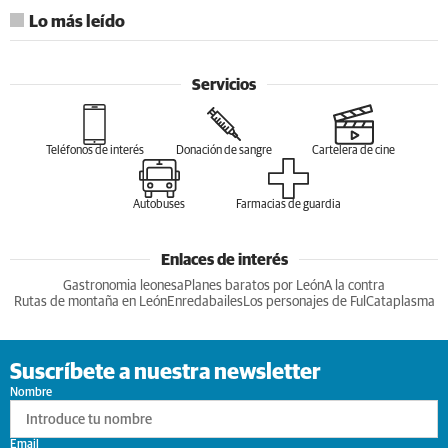
Lo más leído
Servicios
Teléfonos de interés
Donación de sangre
Cartelera de cine
Autobuses
Farmacias de guardia
Enlaces de interés
Gastronomia leonesa
Planes baratos por León
A la contra
Rutas de montaña en León
Enredabailes
Los personajes de Ful
Cataplasma
Suscríbete a nuestra newsletter
Nombre
Email