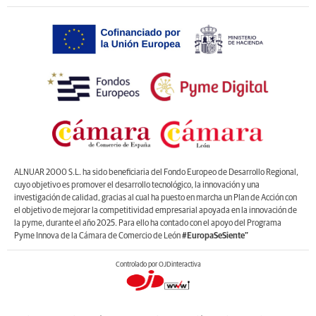
ALNUAR 2000 S.L. ha sido beneficiaria del Fondo Europeo de Desarrollo Regional,
cuyo objetivo es promover el desarrollo tecnológico, la innovación y una
investigación de calidad, gracias al cual ha puesto en marcha un Plan de Acción con
el objetivo de mejorar la competitividad empresarial apoyada en la innovación de
la pyme, durante el año 2025. Para ello ha contado con el apoyo del Programa
Pyme Innova de la Cámara de Comercio de León
#EuropaSeSiente”
Controlado por OJDinteractiva