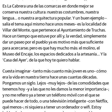
Es La Cabrera una de las comarcas en donde mejor se
conserva nuestra cultura: nuestras costumbres, nuestra
lengua… o nuestra arquitectura popular. Y un buen ejemplo –
salía el tema aquí mismo hace unos meses– es la localidad de
Villar del Monte, que pertenece al Ayuntamiento de Truchas.
Hace un tiempo que estuve por allí y, la verdad, simplemente
dar un paseo por el pueblo ya es motivo más que suficiente
para acercarse; pero es que hay mucho más: el molino, el
Museo del Encaje, los espacios dedicados a la artesanía… Y la
‘Casa del Ayer’, de la que hoy te quiero hablar.
Cuesta imaginar –tanto más cuanto más joven es uno– cómo
era la vida en nuestra tierra hace unas cuantas décadas.
Pongamos un siglo. Lejos –muy lejos– de las comodidades que
tenemos hoy –y a las que no les damos la menor importancia–;
y no me refiero ya a tener un teléfono móvil con el que se
puede hacer de todo, o una televisión inteligente –con Netflix,
qué menos–; ni siquiera a tener un ordenador o wifi. Estoy